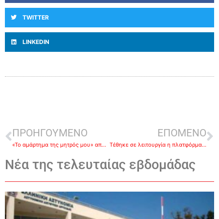
TWITTER
LINKEDIN
ΠΡΟΗΓΟΥΜΕΝΟ
ΕΠΟΜΕΝΟ
«Το αμάρτημα της μητρός μου» από το Εθνικό Θέατρο, αύριο στον αρχαιολογικό χώρο Μυκηνών
Τέθηκε σε λειτουργία η πλατφόρμα υποβολής αιτημάτων πληρωμής για τα Σχέδια Βελτίωσης – Προσωπική δικαίωση του ΥπΑΑΤ, Μάκη Βορίδη
Νέα της τελευταίας εβδομάδας