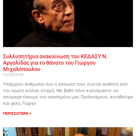
Συλλυπητήρια ανακοίνωση του ΚΕΔΑΣΥ Ν.
Αργολίδας για το θάνατο του Γιώργου
Μιχαλόπουλου
05/08/2026
Υπάρχουν άνθρωποι που η απουσία τους γίνεται αισθητή από
την πρώτη κιόλας στιγμή. Με βαθύ πόνο καλούμαστε να
αποχαιρετίσουμε τον αγαπημένο μας Προϊστάμενο, συνάδελφο
και φίλο, Γιώργο
ΠΕΡΙΣΣΟΤΕΡΑ »