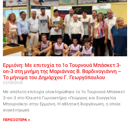
Ερμιόνη: Με επιτυχία το 1ο Τουρνουά Μπάσκετ 3-
on-3 στη μνήμη της Μαριάννας Β. Βαρδινογιάννη –
Το μήνυμα του Δημάρχου Γ. Γεωργόπουλου
03/08/2026
Με απόλυτη επιτυχία ολοκληρώθηκε το 1ο Τουρνουά Μπάσκετ
3-on-3 στο Κλειστό Γυμναστήριο «Γεώργιος και Ευαγγελία
Μπουρνάκη» στην Ερμιόνη. Η αθλητική διοργάνωση, η οποία
συγκέντρωσε
ΠΕΡΙΣΣΟΤΕΡΑ »