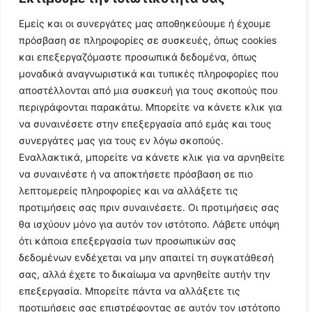
Εμείς και οι συνεργάτες μας αποθηκεύουμε ή έχουμε
πρόσβαση σε πληροφορίες σε συσκευές, όπως cookies
και επεξεργαζόμαστε προσωπικά δεδομένα, όπως
μοναδικά αναγνωριστικά και τυπικές πληροφορίες που
αποστέλλονται από μια συσκευή για τους σκοπούς που
περιγράφονται παρακάτω. Μπορείτε να κάνετε κλικ για
να συναινέσετε στην επεξεργασία από εμάς και τους
συνεργάτες μας για τους εν λόγω σκοπούς.
Εναλλακτικά, μπορείτε να κάνετε κλικ για να αρνηθείτε
Follow Us
να συναινέστε ή να αποκτήσετε πρόσβαση σε πιο
λεπτομερείς πληροφορίες και να αλλάξετε τις
προτιμήσεις σας πριν συναινέσετε. Οι προτιμήσεις σας
© 2024 All Rights Reserved
θα ισχύουν μόνο για αυτόν τον ιστότοπο. Λάβετε υπόψη
ότι κάποια επεξεργασία των προσωπικών σας
δεδομένων ενδέχεται να μην απαιτεί τη συγκατάθεσή
σας, αλλά έχετε το δικαίωμα να αρνηθείτε αυτήν την
επεξεργασία. Μπορείτε πάντα να αλλάξετε τις
Η ιστοσελίδα
argolikianaptiksi.gr
είναι πιστοποιημένη στο
προτιμήσεις σας επιστρέφοντας σε αυτόν τον ιστότοπο
ηλεκτρονικό Μητρώο Ηλεκτρονικού Τύπου της ΓΓ Επικοινωνίας