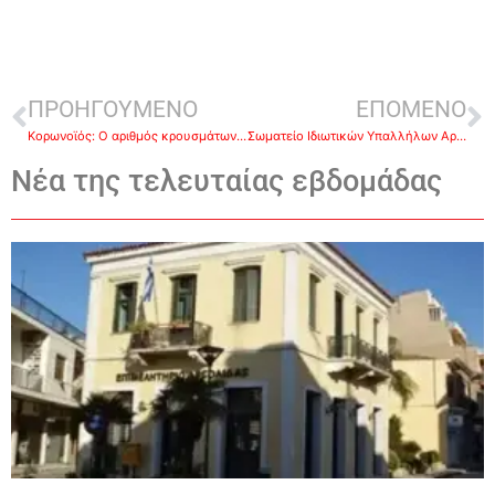
ΠΡΟΗΓΟΥΜΕΝΟ
ΕΠΟΜΕΝΟ
Κορωνοϊός: O αριθμός κρουσμάτων στην Περιφέρεια Πελοποννήσου-Η κατανομή ανά Π.Ε
Σωματείο Ιδιωτικών Υπαλλήλων Αργολίδας: Να ανακληθεί η δίωξη των 19 που δικάζονται στο Ναύπλιο για παρακώλυση πλειστηριασμών
Νέα της τελευταίας εβδομάδας