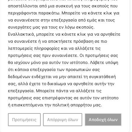
αποστέλλονται από μια συσκευή για τους σκοπούς που
περιγράφονται παρακάτω. Μπορείτε να κάνετε κλικ για
να συναινέσετε στην επεξεργασία από εμάς και τους
συνεργάτες μας για τους εν λόγω σκοπούς.
Εναλλακτικά, μπορείτε να κάνετε κλικ για να αρνηθείτε
Follow Us
να συναινέστε ή να αποκτήσετε πρόσβαση σε πιο
λεπτομερείς πληροφορίες και να αλλάξετε τις
προτιμήσεις σας πριν συναινέσετε. Οι προτιμήσεις σας
© 2024 All Rights Reserved
θα ισχύουν μόνο για αυτόν τον ιστότοπο. Λάβετε υπόψη
ότι κάποια επεξεργασία των προσωπικών σας
δεδομένων ενδέχεται να μην απαιτεί τη συγκατάθεσή
σας, αλλά έχετε το δικαίωμα να αρνηθείτε αυτήν την
επεξεργασία. Μπορείτε πάντα να αλλάξετε τις
Η ιστοσελίδα
argolikianaptiksi.gr
είναι πιστοποιημένη στο
προτιμήσεις σας επιστρέφοντας σε αυτόν τον ιστότοπο
ηλεκτρονικό Μητρώο Ηλεκτρονικού Τύπου της ΓΓ Επικοινωνίας
ή επισκεπτόμενοι την πολιτική απορρήτου μας.
και Ενημέρωσης (Αριθμός ΜΗΤ
242062
)
Προτιμήσεις
Απόρριψη όλων
Αποδοχή όλων