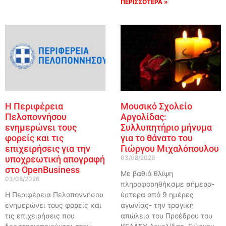
ΠΕΡΙΣΣΟΤΕΡΑ »
Η Περιφέρεια
Μουσικό Σχολείο
Πελοποννήσου
Αργολίδας:
ενημερώνει τους
Συλλυπητήριο μήνυμα
φορείς και τις
για το θάνατο του
επιχειρήσεις για την
Γιώργου Μιχαλόπουλου
υποχρεωτική απογραφή
03/08/2026
στο OpenBusiness
Με βαθιά θλίψη
03/08/2026
πληροφορηθήκαμε σήμερα-
Η Περιφέρεια Πελοποννήσου
ύστερα από 9 ημέρες
ενημερώνει τους φορείς και
αγωνίας- την τραγική
τις επιχειρήσεις που
απώλεια του Προέδρου του