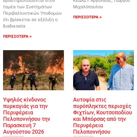
δραστηριοποιούνται στον
ΚΕΔΑΣΥ Αργολίδας, Γιώργου
τομέα των Συστημάτων
Μιχαλόπουλου
Περιβαλλοντικών Υποδομών
ΠΕΡΙΣΣΟΤΕΡΑ »
ότι βρίσκεται σε εξέλιξη η
διαδικασία
ΠΕΡΙΣΣΟΤΕΡΑ »
Υψηλός κίνδυνος
Αυτοψία στις
πυρκαγιάς για την
πυρόπληκτες περιοχές
Περιφέρεια
Φιχτίων, Κουτσοποδίου
Πελοποννήσου την
και Μπόρσας από την
Παρασκευή 7
Περιφέρεια
Αυγούστου 2026
Πελοποννήσου