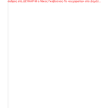
Αντιπρόεδρος στη ΔΕΥΑΑΡ-Μ ο Νίκος Γκαβούνος-Το «ευχαριστώ» στο Δημήτρη Καμπόσο
ε