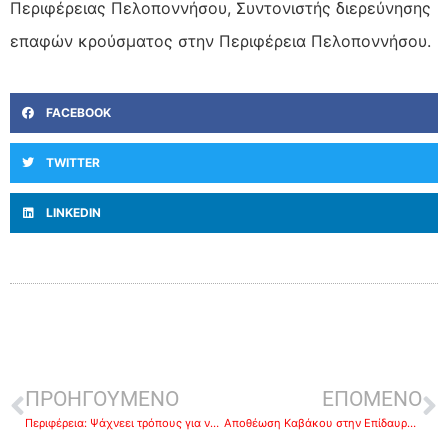
Περιφέρειας Πελοποννήσου, Συντονιστής διερεύνησης
επαφών κρούσματος στην Περιφέρεια Πελοποννήσου.
FACEBOOK
TWITTER
LINKEDIN
ΠΡΟΗΓΟΥΜΕΝΟ
ΕΠΟΜΕΝΟ
Περιφέρεια: Ψάχνεει τρόπους για να ξεκινήσει η ΤΕΡΝΑ την προσωρινή διαχείριση των απορριμμάτων
Αποθέωση Καβάκου στην Επίδαυρο- Γονάτισε μπροστά στη θυμέλη-ΒΙΝΤΕΟ