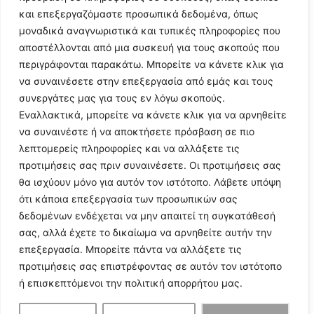
και επεξεργαζόμαστε προσωπικά δεδομένα, όπως
μοναδικά αναγνωριστικά και τυπικές πληροφορίες που
αποστέλλονται από μια συσκευή για τους σκοπούς που
περιγράφονται παρακάτω. Μπορείτε να κάνετε κλικ για
να συναινέσετε στην επεξεργασία από εμάς και τους
συνεργάτες μας για τους εν λόγω σκοπούς.
Εναλλακτικά, μπορείτε να κάνετε κλικ για να αρνηθείτε
Follow Us
να συναινέστε ή να αποκτήσετε πρόσβαση σε πιο
λεπτομερείς πληροφορίες και να αλλάξετε τις
προτιμήσεις σας πριν συναινέσετε. Οι προτιμήσεις σας
© 2024 All Rights Reserved
θα ισχύουν μόνο για αυτόν τον ιστότοπο. Λάβετε υπόψη
ότι κάποια επεξεργασία των προσωπικών σας
δεδομένων ενδέχεται να μην απαιτεί τη συγκατάθεσή
σας, αλλά έχετε το δικαίωμα να αρνηθείτε αυτήν την
επεξεργασία. Μπορείτε πάντα να αλλάξετε τις
Η ιστοσελίδα
argolikianaptiksi.gr
είναι πιστοποιημένη στο
προτιμήσεις σας επιστρέφοντας σε αυτόν τον ιστότοπο
ηλεκτρονικό Μητρώο Ηλεκτρονικού Τύπου της ΓΓ Επικοινωνίας
ή επισκεπτόμενοι την πολιτική απορρήτου μας.
και Ενημέρωσης (Αριθμός ΜΗΤ
242062
)