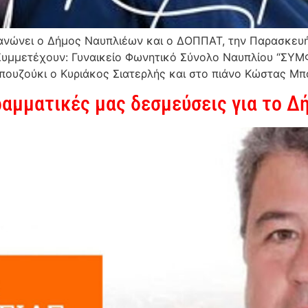
ανώνει ο Δήμος Ναυπλιέων και ο ΔΟΠΠΑΤ, την Παρασκευή 
Συμμετέχουν: Γυναικείο Φωνητικό Σύνολο Ναυπλίου “ΣΥΜΦΩ
ουζούκι ο Κυριάκος Σιατερλής και στο πιάνο Κώστας Μπατ
αμματικές μας δεσμεύσεις για το Δ