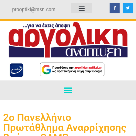
prooptiki@msn.com
ΠΟΛΙΤΙΚΗ ΑΠΟΡΡΗΤΟΥ
ΟΡΟΙ ΧΡΗΣΗΣ
2ο Πανελλήνιο
Πρωτάθλημα Αναρρίχησης