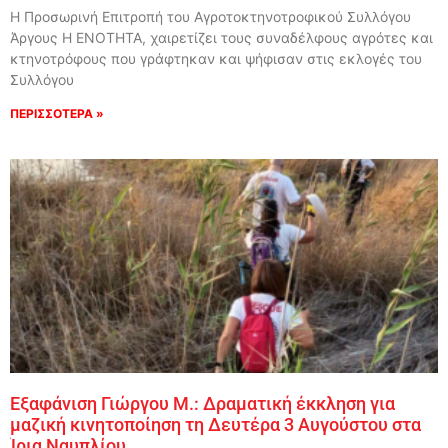
Η Προσωρινή Επιτροπή του Αγροτοκτηνοτροφικού Συλλόγου
Άργους Η ΕΝΟΤΗΤΑ, χαιρετίζει τους συναδέλφους αγρότες και
κτηνοτρόφους που γράφτηκαν και ψήφισαν στις εκλογές του
Συλλόγου
ΠΕΡΙΣΣΟΤΕΡΑ »
Εξαφάνιση Γιώργου Μ.: Δραματική έκκληση για
μαζική κινητοποίηση τη Δευτέρα 3 Αυγούστου στα
Ίρια Ναυπλίου