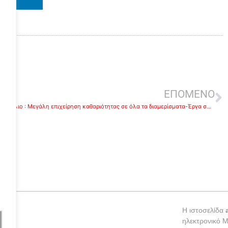
ε
ΕΠΟΜΕΝΟ
Ναύπλιο : Μεγάλη επιχείρηση καθαριότητας σε όλα τα διαμερίσματα-Έργα συντήρησης αγροτικής οδοποιίας σε Άγιο Αντώνιο και Μαραθιά
Η ιστοσελίδα
ηλεκτρονικό 