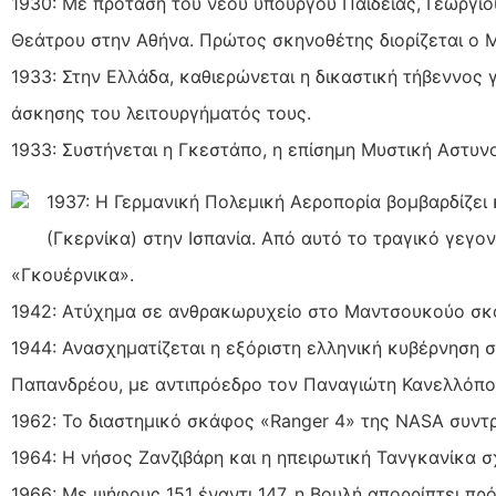
1930: Με πρόταση του νέου υπουργού Παιδείας, Γεωργίο
Θεάτρου στην Αθήνα. Πρώτος σκηνοθέτης διορίζεται ο Μ
1933: Στην Ελλάδα, καθιερώνεται η δικαστική τήβεννος 
άσκησης του λειτουργήματός τους.
1933: Συστήνεται η Γκεστάπο, η επίσημη Μυστική Αστυνο
1937: Η Γερμανική Πολεμική Αεροπορία βομβαρδίζει
(Γκερνίκα) στην Ισπανία. Από αυτό το τραγικό γεγο
«Γκουέρνικα».
1942: Ατύχημα σε ανθρακωρυχείο στο Μαντσουκούο σκο
1944: Ανασχηματίζεται η εξόριστη ελληνική κυβέρνηση 
Παπανδρέου, με αντιπρόεδρο τον Παναγιώτη Κανελλόπο
1962: Το διαστημικό σκάφος «Ranger 4» της NASA συντρ
1964: Η νήσος Ζανζιβάρη και η ηπειρωτική Τανγκανίκα σ
1966: Με ψήφους 151 έναντι 147, η Βουλή απορρίπτει πρ