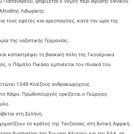
υ Παπανδρέου, ψηφίζεται ο νόμος περί ίδρυσης Εθνικού
ιλτιάδης Λιδωρίκης.
για τους εφέτες και αρεοπαγίτες, κατά την ώρα της
μία της ναζιστικής Γερμανίας.
 και καταστρέφει τη βασκική πόλη της Γκουέρνικα
νός, ο Πάμπλο Πικάσο εμπνέεται τον πίνακά του
τώνει 1.549 Κινέζους ανθρακωρύχους.
στο Κάιρο. Πρωθυπουργός ορκίζεται ο Γεώργιος
υλο.
ίβεται στη Σελήνη.
χηματίζουν το κράτος της Τανζανίας, στη δυτική Αφρική.
όταση δυσπιστίας της Ένωσης Κέντρου και της ΕΔΑ, σε