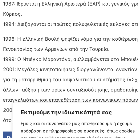
1987: Ιδρύεται η Ελληνική Αριστερά (ΕΑΡ) και γενικός
Κύρκος.
1994: Διεξάγονται οι πρώτες πολυφυλετικές εκλογές στ
1996: Η ελληνική Βουλή ψηφίζει νόμο για την καθιέρωσ
Γενοκτονίας των Αρμενίων από την Τουρκία.
1999: Ο Ντιέγκο Μαραντόνα, συλλαμβάνεται στο Μπουέν
2001: Μεγάλες κινητοποιήσεις διοργανώνονται εναντίο
για τη μεταρρύθμιση του ασφαλιστικού συστήματος («Σχέδ
άλλων- αύξηση των ορίων συνταξιοδότησης, ομαδοποίησ
επαγγελμάτων και επανεξέταση των κοινωνικών πόρων 
2002: Ο μαθητής Ρόμπερτ Στάινχάουζερ μπαίνει οπλισμέ
Εκτιμούμε την ιδιωτικότητά σας
άτομα πριν αυτοκτονήσει.
Εμείς και οι συνεργάτες μας αποθηκεύουμε ή έχουμε
πρόσβαση σε πληροφορίες σε συσκευές, όπως cookies
FACEBOOK
TWITTER
LINKED