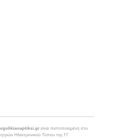
argolikianaptiksi.gr
είναι πιστοποιημένη στο
Μητρώο Ηλεκτρονικού Τύπου της ΓΓ