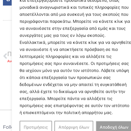
και επεξεργαζόμαστε προσωπικά δεδομένα, όπως
μοναδικά αναγνωριστικά και τυπικές πληροφορίες που
αποστέλλονται από μια συσκευή για τους σκοπούς που
περιγράφονται παρακάτω. Μπορείτε να κάνετε κλικ για
να συναινέσετε στην επεξεργασία από εμάς και τους
συνεργάτες μας για τους εν λόγω σκοπούς.
Εναλλακτικά, μπορείτε να κάνετε κλικ για να αρνηθείτ
να συναινέστε ή να αποκτήσετε πρόσβαση σε πιο
ΠΡΟΗΓΟΥΜΕΝΟ
λεπτομερείς πληροφορίες και να αλλάξετε τις
Ανακοίνωση του Συλλόγου Αργείων ο ΔΑΝΑΟΣ για τον θάνατο της Παναγιώτας (Νώτα) Λαυκιώτη
προτιμήσεις σας πριν συναινέσετε. Οι προτιμήσεις σας
θα ισχύουν μόνο για αυτόν τον ιστότοπο. Λάβετε υπόψη
ότι κάποια επεξεργασία των προσωπικών σας
δεδομένων ενδέχεται να μην απαιτεί τη συγκατάθεσή
σας, αλλά έχετε το δικαίωμα να αρνηθείτε αυτήν την
επεξεργασία. Μπορείτε πάντα να αλλάξετε τις
προτιμήσεις σας επιστρέφοντας σε αυτόν τον ιστότοπο
ή επισκεπτόμενοι την πολιτική απορρήτου μας.
Follow Us
Προτιμήσεις
Απόρριψη όλων
Αποδοχή όλων