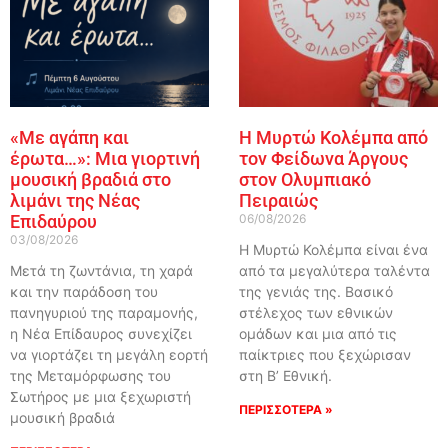
«Με αγάπη και
Η Μυρτώ Κολέμπα από
έρωτα…»: Μια γιορτινή
τον Φείδωνα Άργους
μουσική βραδιά στο
στον Ολυμπιακό
λιμάνι της Νέας
Πειραιώς
Επιδαύρου
06/08/2026
03/08/2026
Η Μυρτώ Κολέμπα είναι ένα
Μετά τη ζωντάνια, τη χαρά
από τα μεγαλύτερα ταλέντα
και την παράδοση του
της γενιάς της. Βασικό
πανηγυριού της παραμονής,
στέλεχος των εθνικών
η Νέα Επίδαυρος συνεχίζει
ομάδων και μια από τις
να γιορτάζει τη μεγάλη εορτή
παίκτριες που ξεχώρισαν
της Μεταμόρφωσης του
στη Β’ Εθνική.
Σωτήρος με μια ξεχωριστή
ΠΕΡΙΣΣΟΤΕΡΑ »
μουσική βραδιά