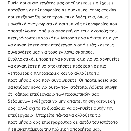
Εμείς και οι συνεργάτες μας αποθηκεύουμε ή έχουμε
πρόσβαση σε πληροφορίες σε συσκευές, όπως cookies
και επεξεργαζόμαστε προσωπικά δεδομένα, όπως
μοναδικά αναγνωριστικά και τυπικές πληροφορίες που
αποστέλλονται από μια συσκευή για τους σκοπούς που
περιγράφονται παρακάτω. Μπορείτε να κάνετε κλικ για
να συναινέσετε στην επεξεργασία από εμάς και τους
συνεργάτες μας για τους εν λόγω σκοπούς.
Εναλλακτικά, μπορείτε να κάνετε κλικ για να αρνηθείτε
Follow Us
να συναινέστε ή να αποκτήσετε πρόσβαση σε πιο
λεπτομερείς πληροφορίες και να αλλάξετε τις
προτιμήσεις σας πριν συναινέσετε. Οι προτιμήσεις σας
© 2024 All Rights Reserved
θα ισχύουν μόνο για αυτόν τον ιστότοπο. Λάβετε υπόψη
ότι κάποια επεξεργασία των προσωπικών σας
δεδομένων ενδέχεται να μην απαιτεί τη συγκατάθεσή
σας, αλλά έχετε το δικαίωμα να αρνηθείτε αυτήν την
επεξεργασία. Μπορείτε πάντα να αλλάξετε τις
Η ιστοσελίδα
argolikianaptiksi.gr
είναι πιστοποιημένη στο
προτιμήσεις σας επιστρέφοντας σε αυτόν τον ιστότοπο
ηλεκτρονικό Μητρώο Ηλεκτρονικού Τύπου της ΓΓ Επικοινωνίας
ή επισκεπτόμενοι την πολιτική απορρήτου μας.
και Ενημέρωσης (Αριθμός ΜΗΤ
242062
)