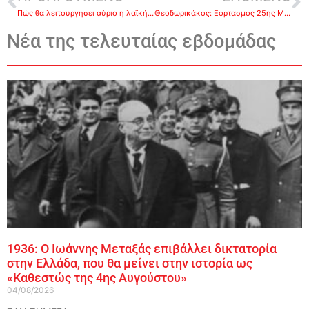
Πώς θα λειτουργήσει αύριο η λαϊκή αγορά στο Ναύπλιο
Θεοδωρικάκος: Εορτασμός 25ης Μαρτίου με σημαίες παντού
Νέα της τελευταίας εβδομάδας
1936: Ο Ιωάννης Μεταξάς επιβάλλει δικτατορία
στην Ελλάδα, που θα μείνει στην ιστορία ως
«Καθεστώς της 4ης Αυγούστου»
04/08/2026