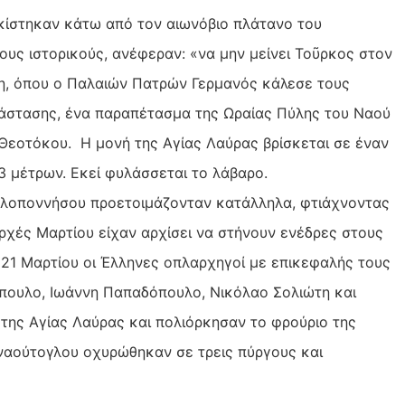
ρκίστηκαν κάτω από τον αιωνόβιο πλάτανο του
υς ιστορικούς, ανέφεραν: «να μην μείνει Τοῦρκος στον
ψη, όπου ο Παλαιών Πατρών Γερμανός κάλεσε τους
άστασης, ένα παραπέτασμα της Ωραίας Πύλης του Ναού
ς Θεοτόκου. Η μονή της Αγίας Λαύρας βρίσκεται σε έναν
 μέτρων. Εκεί φυλάσσεται το λάβαρο.
 Πελοποννήσου προετοιμάζονταν κατάλληλα, φτιάχνοντας
Αρχές Μαρτίου είχαν αρχίσει να στήνουν ενέδρες στους
ις 21 Μαρτίου οι Έλληνες οπλαρχηγοί με επικεφαλής τους
ουλο, Ιωάννη Παπαδόπουλο, Νικόλαο Σολιώτη και
της Αγίας Λαύρας και πολιόρκησαν το φρούριο της
ρναούτογλου οχυρώθηκαν σε τρεις πύργους και