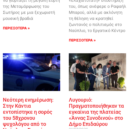
να γιορτάζει τη μεγάλη εορτή
«ελαχιστοτάτη» υποστήριξή
της Μεταμόρφωσης του
του, όπως ανέφερε ο Ραφαήλ
Σωτήρος με μια ξεχωριστή
Μπαρού, αλλά με ακλόνητη
μουσική βραδιά
τη θέληση να κρατηθεί
ζωντανός ο πολιτισμός στο
ΠΕΡΙΣΣΟΤΕΡΑ »
Ναύπλιο, το Εργατικό Κέντρο
ΠΕΡΙΣΣΟΤΕΡΑ »
Νεότερη ενημέρωση:
Λυγουριό:
Στην Κάντια
Πραγματοποιήθηκαν τα
εντοπίστηκε η σορός
εγκαίνια της πλατείας
του 58χρονου
«Άννας Συνοδινού» στο
ψυχολόγου από το
Δήμο Επιδαύρου