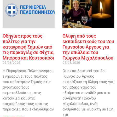
Οδηγίες προς τους
Θλίψη από τους
πολίτες για την
εκπαιδευτικούς του 2ου
καταγραφή ζημιών από
Γυμνασίου Άργους για
τις πυρκαγιές σε Φίχτια,
την απώλεια του
Μπόρσα και Κουτσοπόδι
Γιώργου Μιχαλόπουλου
05/08/2026
05/08/2026
Η Περιφέρεια Πελοποννήσου
Οι εκπαιδευτικοί του 2ου
ενημερώνει τους πολίτες
Γυμνασίου Άργους
που υπέστησαν ζημιές στις
εκφράζουν τη θλίψη τους για
αγροτικές τους
τον άδικο χαμό του
εκμεταλλεύσεις, στις
εξαίρετου συναδέλφου και
κατοικίες και στις
συνεργάτη Γιώργου
επιχειρήσεις τους από τις
Μιχαλόπουλου, ενός
πυρκαγιές που εκδηλώθηκαν
ανθρώπου με ανοικτή σκέψη
και