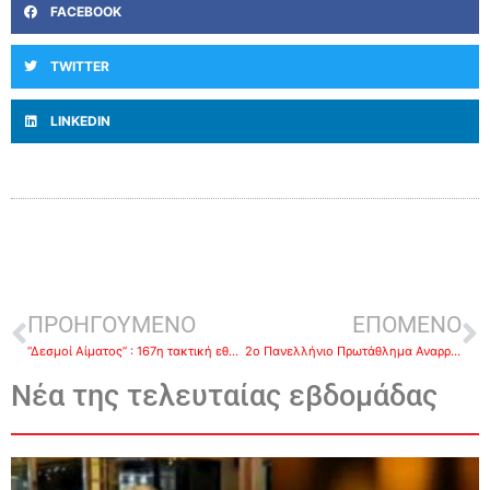
FACEBOOK
TWITTER
LINKEDIN
ΠΡΟΗΓΟΥΜΕΝΟ
ΕΠΟΜΕΝΟ
“Δεσμοί Αίματος” : 167η τακτική εθελοντική αιμοδοσία στη Νέα Κίο
2ο Πανελλήνιο Πρωτάθλημα Αναρρίχησης Βράχου CAMP
Νέα της τελευταίας εβδομάδας