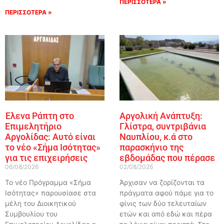
ΠΕΡΙΣΣΟΤΕΡΑ »
ΠΕΡΙΣΣΟΤΕΡΑ »
Έλενα Ράπτη στο
Αργολική Ανάπτυξη:
Επιμελητήριο
Γλίστρα, συντριβάνια
Αργολίδας: Αυτό είναι
Ναυπλίου, κ.ά στο
το νέο «Σήμα Ισότητας»
παρασκήνιο της
για τις επιχειρήσεις
εβδομάδας που πέρασε
06/08/2026
02/08/2026
Το νέο Πρόγραμμα «Σήμα
Άρχισαν να ζορίζονται τα
Ισότητας» παρουσίασε στα
πράγματα αφού πάμε για το
μέλη του Διοικητικού
φίνις των δύο τελευταίων
Συμβουλίου του
ετών και από εδώ και πέρα