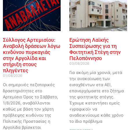
Σύλλογος Αρτεμισίου:
Ερώτηση Λαϊκής
Αναβολή δράσεων λόγω
Συσπείρωσης για τη
κινδύνου πυρκαγιάς
Φοιτητική Στέγη στην
στην Αργολίδα και
Πελοπόννησο
στήριξη στους
03/08/2026
πληγέντες
Για ακόμη μία χρονιά, μετά
01/08/2026
την ανακοίνωση των
Οι σημερινές πεζοπορικές
εισαχθέντων στα ΑΕΙ,
δραστηριότητες στο
επανερχόμαστε στο ζήτημα
Αρτεμίσιο Όρος το Σάββατο,
της φοιτητικής στέγης.
1/8/2026, αναβάλλονται
Έχουμε καταντήσει εμείς
καθώς με βάση τον χάρτη
«γραφικοί» να
πρόβλεψης κινδύνου της
αναδεικνύουμε κάθε χρόνο
Πολιτικής Προστασίας η
το ίδιο πρόβλημα
Αργολίδα βρίσκεται