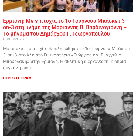
Ερμιόνη: Με επιτυχία το 1ο Τουρνουά Μπάσκετ 3-
on-3 στη μνήμη της Μαριάννας Β. Βαρδινογιάννη –
Το μήνυμα του Δημάρχου Γ. Γεωργόπουλου
03/08/2026
Με απόλυτη επιτυχία ολοκληρώθηκε το 1ο Τουρνουά Μπάσκετ
3-on-3 στο Κλειστό Γυμναστήριο «Γεώργιος και Ευαγγελία
Μπουρνάκη» στην Ερμιόνη. Η αθλητική διοργάνωση, η οποία
συγκέντρωσε
ΠΕΡΙΣΣΟΤΕΡΑ »