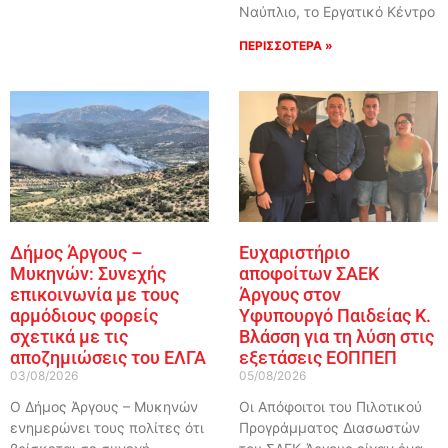
Ναύπλιο, το Εργατικό Κέντρο
ΠΕΡΙΣΣΟΤΕΡΑ »
Δήμος Άργους –
Ευχαριστήριο
Μυκηνών: Συνεχής
αποφοίτων ΣΑΕΚ
επικοινωνία με τους
Άργους στον
αρμόδιους φορείς
Υφυπουργό Παιδείας Κ.
σχετικά με τις
Βλάσση για τη λύση στις
αποζημιώσεις του ΕΛΓΑ
εξετάσεις ΕΟΠΠΕΠ
03/08/2026
05/08/2026
Ο Δήμος Άργους – Μυκηνών
Οι Απόφοιτοι του Πιλοτικού
ενημερώνει τους πολίτες ότι
Προγράμματος Διασωστών