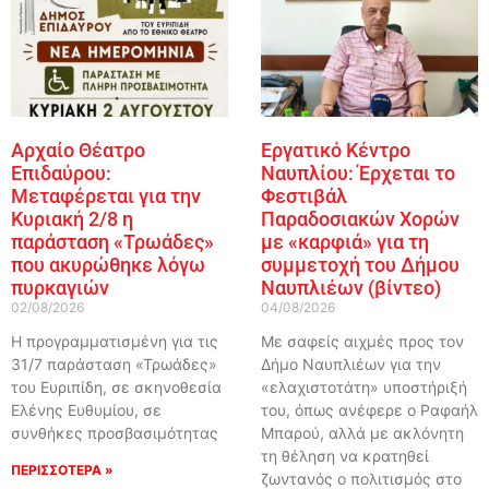
Αρχαίο Θέατρο
Εργατικό Κέντρο
Επιδαύρου:
Ναυπλίου: Έρχεται το
Μεταφέρεται για την
Φεστιβάλ
Κυριακή 2/8 η
Παραδοσιακών Χορών
παράσταση «Τρωάδες»
με «καρφιά» για τη
που ακυρώθηκε λόγω
συμμετοχή του Δήμου
πυρκαγιών
Ναυπλιέων (βίντεο)
02/08/2026
04/08/2026
Η προγραμματισμένη για τις
Με σαφείς αιχμές προς τον
31/7 παράσταση «Τρωάδες»
Δήμο Ναυπλιέων για την
του Ευριπίδη, σε σκηνοθεσία
«ελαχιστοτάτη» υποστήριξή
Ελένης Ευθυμίου, σε
του, όπως ανέφερε ο Ραφαήλ
συνθήκες προσβασιμότητας
Μπαρού, αλλά με ακλόνητη
τη θέληση να κρατηθεί
ΠΕΡΙΣΣΟΤΕΡΑ »
ζωντανός ο πολιτισμός στο