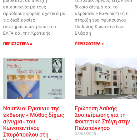
βρίσκεται σε συνεχή
του ΣΑΕΚ Άργους είχαν ένα
επικοινωνία με τους
δίκαιο αίτημα και το
αρμόδιους φορείς σχετικά με
κέρδισαν – Καθοριστική η
τις διαδικασίες
στήριξη του Υφυπουργού
αποζημιώσεων μέσω του
Παιδείας Κωνσταντίνου
ΕΛΓΑ και της Κρατικής
Βλάσση
ΠΕΡΙΣΣΟΤΕΡΑ »
ΠΕΡΙΣΣΟΤΕΡΑ »
Ναύπλιο: Εγκαίνια της
Ερώτηση Λαϊκής
έκθεσης « Μύθος δίχως
Συσπείρωσης για τη
αίνιγμα» του
Φοιτητική Στέγη στην
Κωνσταντίνου
Πελοπόννησο
Σπυρόπουλου στη
03/08/2026