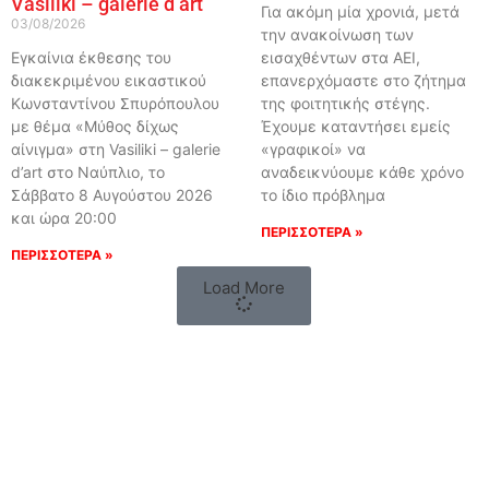
Vasiliki – galerie d’art
Για ακόμη μία χρονιά, μετά
03/08/2026
την ανακοίνωση των
Εγκαίνια έκθεσης του
εισαχθέντων στα ΑΕΙ,
διακεκριμένου εικαστικού
επανερχόμαστε στο ζήτημα
Κωνσταντίνου Σπυρόπουλου
της φοιτητικής στέγης.
με θέμα «Μύθος δίχως
Έχουμε καταντήσει εμείς
αίνιγμα» στη Vasiliki – galerie
«γραφικοί» να
d’art στο Ναύπλιο, το
αναδεικνύουμε κάθε χρόνο
Σάββατο 8 Αυγούστου 2026
το ίδιο πρόβλημα
και ώρα 20:00
ΠΕΡΙΣΣΟΤΕΡΑ »
ΠΕΡΙΣΣΟΤΕΡΑ »
Load More