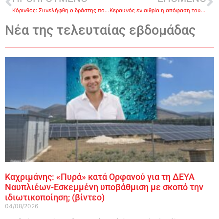
Κόρινθος: Συνελήφθη ο δράστης που απήγαγε, βίασε και επιχείρησε να κάψει ζωντανή τη γυναίκα του
Κεραυνός εν αιθρία η απόφαση του ΕΛΓΑ για τις αποζημιώσεις–Σε κινητοποιήσεις οι παραγωγοί την Παρασκευή
Νέα της τελευταίας εβδομάδας
Καχριμάνης: «Πυρά» κατά Ορφανού για τη ΔΕΥΑ
Ναυπλιέων-Εσκεμμένη υποβάθμιση με σκοπό την
ιδιωτικοποίηση; (βίντεο)
04/08/2026