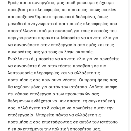
Εμείς και οι συνεργάτες μας αποθηκεύουμε ή έχουμε
πρόσβαση σε πληροφορίες σε συσκευές, όπως cookies
και επεξεργαζόμαστε προσωπικά δεδομένα, όπως
μοναδικά αναγνωριστικά και τυπικές πληροφορίες που
αποστέλλονται από μια συσκευή για τους σκοπούς που
περιγράφονται παρακάτω. Μπορείτε να κάνετε κλικ για
να συναινέσετε στην επεξεργασία από εμάς και τους
συνεργάτες μας για τους εν λόγω σκοπούς.
Εναλλακτικά, μπορείτε να κάνετε κλικ για να αρνηθείτε
Follow Us
να συναινέστε ή να αποκτήσετε πρόσβαση σε πιο
λεπτομερείς πληροφορίες και να αλλάξετε τις
προτιμήσεις σας πριν συναινέσετε. Οι προτιμήσεις σας
© 2024 All Rights Reserved
θα ισχύουν μόνο για αυτόν τον ιστότοπο. Λάβετε υπόψη
ότι κάποια επεξεργασία των προσωπικών σας
δεδομένων ενδέχεται να μην απαιτεί τη συγκατάθεσή
σας, αλλά έχετε το δικαίωμα να αρνηθείτε αυτήν την
επεξεργασία. Μπορείτε πάντα να αλλάξετε τις
Η ιστοσελίδα
argolikianaptiksi.gr
είναι πιστοποιημένη στο
προτιμήσεις σας επιστρέφοντας σε αυτόν τον ιστότοπο
ηλεκτρονικό Μητρώο Ηλεκτρονικού Τύπου της ΓΓ Επικοινωνίας
ή επισκεπτόμενοι την πολιτική απορρήτου μας.
και Ενημέρωσης (Αριθμός ΜΗΤ
242062
)