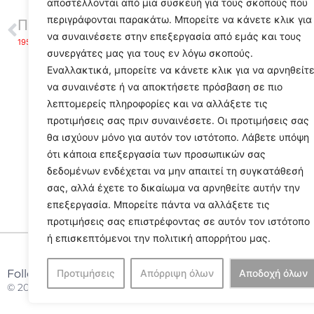
αποστέλλονται από μια συσκευή για τους σκοπούς που
περιγράφονται παρακάτω. Μπορείτε να κάνετε κλικ για
ΠΡΟΗΓΟΥΜΕΝΟ
να συναινέσετε στην επεξεργασία από εμάς και τους
1957: Δολοφονείται από τους Άγγλους ο υπαρχηγός της ΕΟΚΑ Γρηγόρης Αυξεντίου
συνεργάτες μας για τους εν λόγω σκοπούς.
Εναλλακτικά, μπορείτε να κάνετε κλικ για να αρνηθείτ
να συναινέστε ή να αποκτήσετε πρόσβαση σε πιο
λεπτομερείς πληροφορίες και να αλλάξετε τις
προτιμήσεις σας πριν συναινέσετε. Οι προτιμήσεις σας
θα ισχύουν μόνο για αυτόν τον ιστότοπο. Λάβετε υπόψη
ότι κάποια επεξεργασία των προσωπικών σας
δεδομένων ενδέχεται να μην απαιτεί τη συγκατάθεσή
σας, αλλά έχετε το δικαίωμα να αρνηθείτε αυτήν την
επεξεργασία. Μπορείτε πάντα να αλλάξετε τις
προτιμήσεις σας επιστρέφοντας σε αυτόν τον ιστότοπο
ή επισκεπτόμενοι την πολιτική απορρήτου μας.
Follow Us
Προτιμήσεις
Απόρριψη όλων
Αποδοχή όλων
© 2024 All Rights Reserved