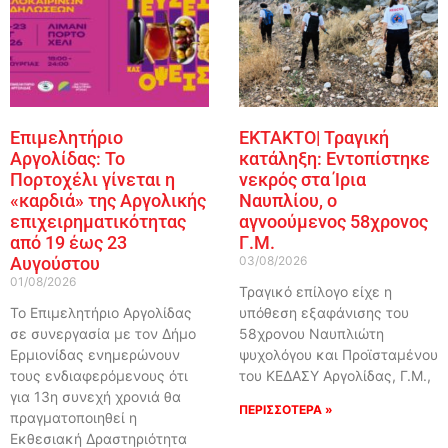
Επιμελητήριο
ΕΚΤΑΚΤΟ| Τραγική
Αργολίδας: Το
κατάληξη: Εντοπίστηκε
Πορτοχέλι γίνεται η
νεκρός στα Ίρια
«καρδιά» της Αργολικής
Ναυπλίου, ο
επιχειρηματικότητας
αγνοούμενος 58χρονος
από 19 έως 23
Γ.Μ.
Αυγούστου
03/08/2026
01/08/2026
Τραγικό επίλογο είχε η
Το Επιμελητήριο Αργολίδας
υπόθεση εξαφάνισης του
σε συνεργασία με τον Δήμο
58χρονου Ναυπλιώτη
Ερμιονίδας ενημερώνουν
ψυχολόγου και Προϊσταμένου
τους ενδιαφερόμενους ότι
του ΚΕΔΑΣΥ Αργολίδας, Γ.Μ.,
για 13η συνεχή χρονιά θα
ΠΕΡΙΣΣΟΤΕΡΑ »
πραγματοποιηθεί η
Εκθεσιακή Δραστηριότητα