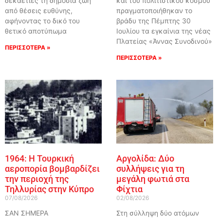
δεκαετίες τη δημόσια ζωή
και του πολιτιστικού κόσμου
από θέσεις ευθύνης,
πραγματοποιήθηκαν το
αφήνοντας το δικό του
βράδυ της Πέμπτης 30
θετικό αποτύπωμα
Ιουλίου τα εγκαίνια της νέας
Πλατείας «Άννας Συνοδινού»
ΠΕΡΙΣΣΟΤΕΡΑ »
ΠΕΡΙΣΣΟΤΕΡΑ »
1964: Η Τουρκική
Αργολίδα: Δύο
αεροπορία βομβαρδίζει
συλλήψεις για τη
την περιοχή της
μεγάλη φωτιά στα
Τηλλυρίας στην Κύπρο
Φίχτια
07/08/2026
02/08/2026
ΣΑΝ ΣΗΜΕΡΑ
Στη σύλληψη δύο ατόμων