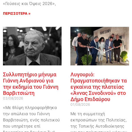
«Γεύσεις και Όψεις 2026»,
ΠΕΡΙΣΣΟΤΕΡΑ »
Συλλυπητήριο μήνυμα
Λυγουριό:
Γιάννη Ανδριανού για
Πραγματοποιήθηκαν τα
την εκδημία του Γιάννη
εγκαίνια της πλατείας
Βαρβιτσιώτη
«Άννας Συνοδινού» στο
03/08/2026
Δήμο Επιδαύρου
01/08/2026
«Με θλίψη πληροφορήθηκα
την απώλεια του Γιάννη
Με τη συμμετοχή
Βαρβιτσιώτη, ενός πολιτικού
εκπροσώπων της Πολιτείας,
που υπηρέτησε επί
της Τοπικής Αυτοδιοίκησης