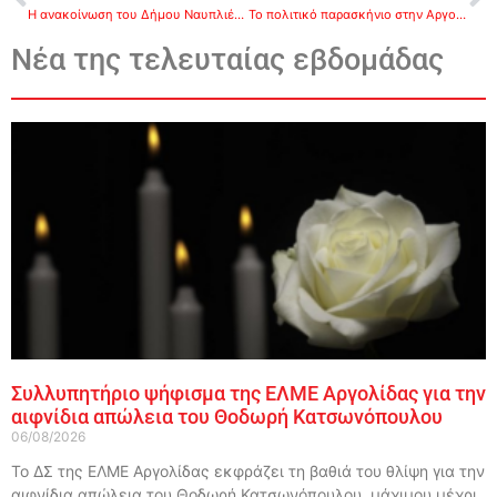
Η ανακοίνωση του Δήμου Ναυπλιέων για την αναβολή των εκδηλώσεων στο άναμμα του Χριστουγεννιάτικου δέντρου
Το πολιτικό παρασκήνιο στην Αργολίδα την εβδομάδα που πέρασε
Νέα της τελευταίας εβδομάδας
Συλλυπητήριο ψήφισμα της ΕΛΜΕ Αργολίδας για την
αιφνίδια απώλεια του Θοδωρή Κατσωνόπουλου
06/08/2026
Το ΔΣ της ΕΛΜΕ Αργολίδας εκφράζει τη βαθιά του θλίψη για την
αιφνίδια απώλεια του Θοδωρή Κατσωνόπουλου, μάχιμου μέχρι