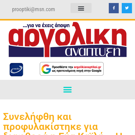
prooptiki@msn.com
ΠΟΛΙΤΙΚΗ ΑΠΟΡΡΗΤΟΥ
ΟΡΟΙ ΧΡΗΣΗΣ
Συνελήφθη και
προφυλακίστηκε για