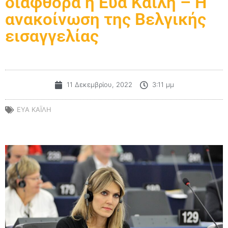
διαφθορά η Εύα Καϊλή – Η
ανακοίνωση της Βελγικής
εισαγγελίας
11 Δεκεμβρίου, 2022
3:11 μμ
ΕΥΑ ΚΑΪΛΗ