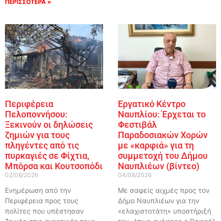
ΠΕΡΙΣΣΟΤΕΡΑ »
Περιφέρεια
Εργατικό Κέντρο
Πελοποννήσου:
Ναυπλίου: Έρχεται το
Ξεκινούν οι δηλώσεις
Φεστιβάλ
ζημιών για τους
Παραδοσιακών Χορών
πληγέντες από τις
με «καρφιά» για τη
πυρκαγιές σε Φίχτια,
συμμετοχή του Δήμου
Μπόρσα και Κουτσοπόδι
Ναυπλιέων (βίντεο)
02/08/2026
04/08/2026
Ενημέρωση από την
Με σαφείς αιχμές προς τον
Περιφέρεια προς τους
Δήμο Ναυπλιέων για την
πολίτες που υπέστησαν
«ελαχιστοτάτη» υποστήριξή