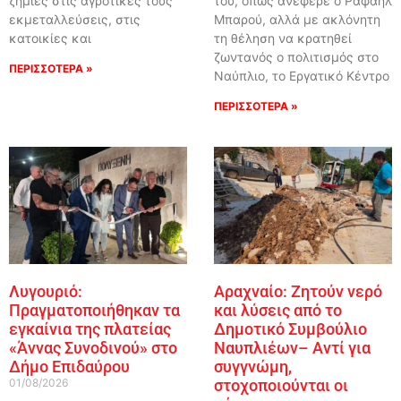
ζημιές στις αγροτικές τους
του, όπως ανέφερε ο Ραφαήλ
εκμεταλλεύσεις, στις
Μπαρού, αλλά με ακλόνητη
κατοικίες και
τη θέληση να κρατηθεί
ζωντανός ο πολιτισμός στο
ΠΕΡΙΣΣΟΤΕΡΑ »
Ναύπλιο, το Εργατικό Κέντρο
ΠΕΡΙΣΣΟΤΕΡΑ »
Λυγουριό:
Αραχναίο: Ζητούν νερό
Πραγματοποιήθηκαν τα
και λύσεις από το
εγκαίνια της πλατείας
Δημοτικό Συμβούλιο
«Άννας Συνοδινού» στο
Ναυπλιέων– Αντί για
Δήμο Επιδαύρου
συγγνώμη,
01/08/2026
στοχοποιούνται οι