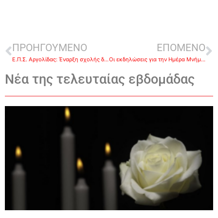
ΠΡΟΗΓΟΥΜΕΝΟ
ΕΠΟΜΕΝΟ
Ε.Π.Σ. Αργολίδας: Έναρξη σχολής διαιτησίας νέων διαιτητών ποδοσφαίρου
Οι εκδηλώσεις για την Ημέρα Μνήμης της Γενοκτονίας των Ελλήνων του Πόντου, στο Ναύπλιο
Νέα της τελευταίας εβδομάδας