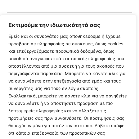
Εκτιμούμε την ιδιωτικότητά σας
Follow Us
Εμείς και οι συνεργάτες μας αποθηκεύουμε ή έχουμε
πρόσβαση σε πληροφορίες σε συσκευές, όπως cookies
© 2024 All Rights Reserved
και επεξεργαζόμαστε προσωπικά δεδομένα, όπως
μοναδικά αναγνωριστικά και τυπικές πληροφορίες που
αποστέλλονται από μια συσκευή για τους σκοπούς που
περιγράφονται παρακάτω. Μπορείτε να κάνετε κλικ για
να συναινέσετε στην επεξεργασία από εμάς και τους
Η ιστοσελίδα
argolikianaptiksi.gr
είναι πιστοποιημένη στο
συνεργάτες μας για τους εν λόγω σκοπούς.
ηλεκτρονικό Μητρώο Ηλεκτρονικού Τύπου της ΓΓ Επικοινωνίας
Εναλλακτικά, μπορείτε να κάνετε κλικ για να αρνηθείτε
και Ενημέρωσης (Αριθμός ΜΗΤ
242062
)
να συναινέστε ή να αποκτήσετε πρόσβαση σε πιο
λεπτομερείς πληροφορίες και να αλλάξετε τις
προτιμήσεις σας πριν συναινέσετε. Οι προτιμήσεις σας
θα ισχύουν μόνο για αυτόν τον ιστότοπο. Λάβετε υπόψη
ότι κάποια επεξεργασία των προσωπικών σας