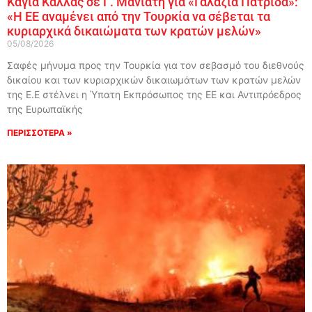
Κάγια Κάλλας σε Γ. Μανιάτη για «Γαλάζια Πατρίδα»:
«Η ΕΕ αναμένει από την Τουρκία να σέβεται τα
κυριαρχικά δικαιώματα των κρατών μελών»
05/08/2026
Σαφές μήνυμα προς την Τουρκία για τον σεβασμό του διεθνούς
δικαίου και των κυριαρχικών δικαιωμάτων των κρατών μελών
της Ε.Ε στέλνει η Ύπατη Εκπρόσωπος της ΕΕ και Αντιπρόεδρος
της Ευρωπαϊκής
ΠΕΡΙΣΣΟΤΕΡΑ »