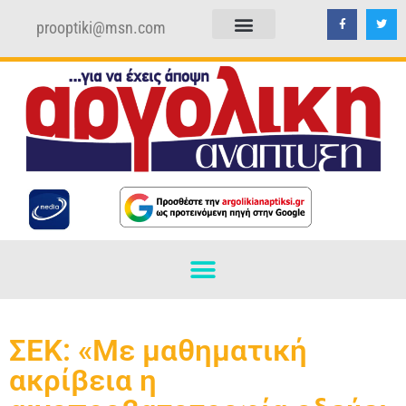
prooptiki@msn.com
ΠΟΛΙΤΙΚΗ ΑΠΟΡΡΗΤΟΥ
ΟΡΟΙ ΧΡΗΣΗΣ
ΣΕΚ: «Με μαθηματική
ακρίβεια η