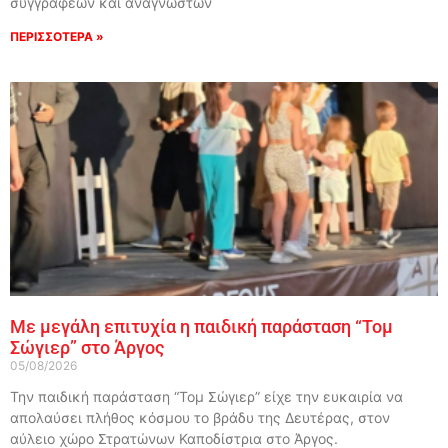
συγγραφέων και αναγνωστών
ΠΕΡΙΣΣΟΤΕΡΑ »
Με μεγάλη επιτυχία η παιδική παράσταση “Τομ
Σώγιερ” στο Άργος
05/08/2026
Την παιδική παράσταση “Τομ Σώγιερ” είχε την ευκαιρία να
απολαύσει πλήθος κόσμου το βράδυ της Δευτέρας, στον
αύλειο χώρο Στρατώνων Καποδίστρια στο Άργος.