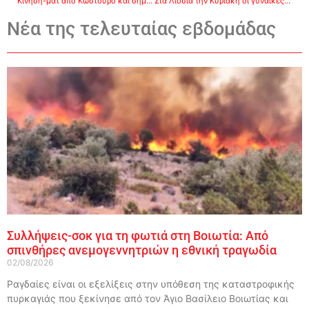
Κίνηση-ματ από Κωστούρο και σημαντικό εκλογικό προβάδισμα με την επιστροφή Μπουζαλά
Στα Λιόσια την Κυριακή οι γυναίκες της «Αργολίδας 2000»
Νέα της τελευταίας εβδομάδας
Συλλήψεις-σοκ για τη φωτιά στη Βοιωτία: Από
σπινθήρες ανεμογεννητριών η εθνική τραγωδία
02/08/2026
Ραγδαίες είναι οι εξελίξεις στην υπόθεση της καταστροφικής
πυρκαγιάς που ξεκίνησε από τον Άγιο Βασίλειο Βοιωτίας και