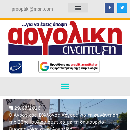
prooptiki@msn.com
ΠΟΛΙΤΙΚΗ ΑΠΟΡΡΗΤΟΥ
ΟΡΟΙ ΧΡΗΣΗΣ
29/07/2026
Ο Αγροτικός Σύλλογος Άργους για τη συνάντηση
της 23ης Ιουλίου σχετικά με τη δημιουργία
Ομοσπονδίας στην Αργολίδα