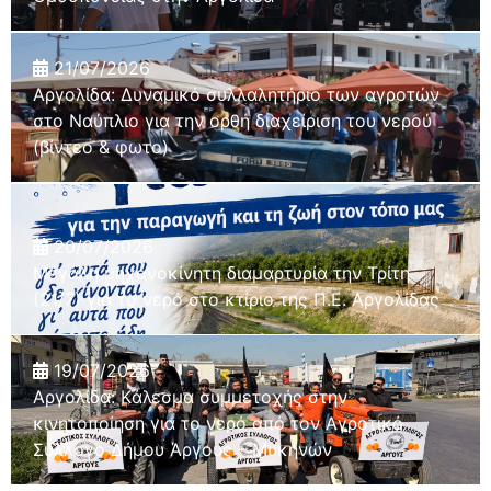
21/07/2026
Αργολίδα: Δυναμικό συλλαλητήριο των αγροτών
στο Ναύπλιο για την ορθή διαχείριση του νερού
(βίντεο & φωτο)
20/07/2026
Μεγάλη μηχανοκίνητη διαμαρτυρία την Τρίτη
(21/7) για το νερό στο κτίριο της Π.Ε. Αργολίδας
19/07/2026
Αργολίδα: Kάλεσμα συμμετοχής στην
κινητοποίηση για το νερό από τον Αγροτικό
Σύλλογο Δήμου Άργους – Μυκηνών