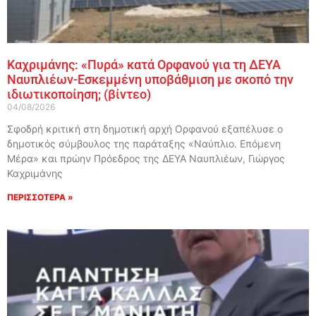
Καχριμάνης: «Πυρά» κατά Ορφανού για τη ΔΕΥΑ
Ναυπλιέων-Εσκεμμένη υποβάθμιση με σκοπό την
ιδιωτικοποίηση; (βίντεο)
04/08/2026
Σφοδρή κριτική στη δημοτική αρχή Ορφανού εξαπέλυσε ο
δημοτικός σύμβουλος της παράταξης «Ναύπλιο. Επόμενη
Μέρα» και πρώην Πρόεδρος της ΔΕΥΑ Ναυπλιέων, Γιώργος
Καχριμάνης
ΠΕΡΙΣΣΟΤΕΡΑ »