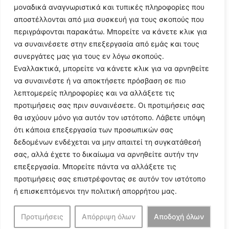
μοναδικά αναγνωριστικά και τυπικές πληροφορίες που
αποστέλλονται από μια συσκευή για τους σκοπούς που
περιγράφονται παρακάτω. Μπορείτε να κάνετε κλικ για
να συναινέσετε στην επεξεργασία από εμάς και τους
συνεργάτες μας για τους εν λόγω σκοπούς.
Εναλλακτικά, μπορείτε να κάνετε κλικ για να αρνηθείτε
Follow Us
να συναινέστε ή να αποκτήσετε πρόσβαση σε πιο
λεπτομερείς πληροφορίες και να αλλάξετε τις
προτιμήσεις σας πριν συναινέσετε. Οι προτιμήσεις σας
© 2024 All Rights Reserved
θα ισχύουν μόνο για αυτόν τον ιστότοπο. Λάβετε υπόψη
ότι κάποια επεξεργασία των προσωπικών σας
δεδομένων ενδέχεται να μην απαιτεί τη συγκατάθεσή
σας, αλλά έχετε το δικαίωμα να αρνηθείτε αυτήν την
επεξεργασία. Μπορείτε πάντα να αλλάξετε τις
Η ιστοσελίδα
argolikianaptiksi.gr
είναι πιστοποιημένη στο
προτιμήσεις σας επιστρέφοντας σε αυτόν τον ιστότοπο
ηλεκτρονικό Μητρώο Ηλεκτρονικού Τύπου της ΓΓ Επικοινωνίας
ή επισκεπτόμενοι την πολιτική απορρήτου μας.
και Ενημέρωσης (Αριθμός ΜΗΤ
242062
)
Προτιμήσεις
Απόρριψη όλων
Αποδοχή όλων