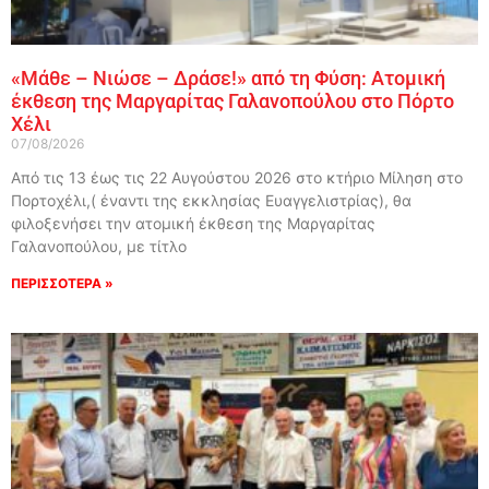
«Μάθε – Νιώσε – Δράσε!» από τη Φύση: Ατομική
έκθεση της Μαργαρίτας Γαλανοπούλου στο Πόρτο
Χέλι
07/08/2026
Από τις 13 έως τις 22 Αυγούστου 2026 στο κτήριο Μίληση στο
Πορτοχέλι,( έναντι της εκκλησίας Ευαγγελιστρίας), θα
φιλοξενήσει την ατομική έκθεση της Μαργαρίτας
Γαλανοπούλου, με τίτλο
ΠΕΡΙΣΣΟΤΕΡΑ »