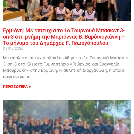
Ερμιόνη: Με επιτυχία το 1ο Τουρνουά Μπάσκετ 3-
on-3 στη μνήμη της Μαριάννας Β. Βαρδινογιάννη –
Το μήνυμα του Δημάρχου Γ. Γεωργόπουλου
03/08/2026
Με απόλυτη επιτυχία ολοκληρώθηκε το 1ο Τουρνουά Μπάσκετ
3-on-3 στο Κλειστό Γυμναστήριο «Γεώργιος και Ευαγγελία
Μπουρνάκη» στην Ερμιόνη. Η αθλητική διοργάνωση, η οποία
συγκέντρωσε
ΠΕΡΙΣΣΟΤΕΡΑ »