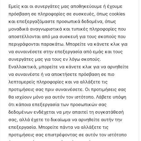
Εμείς και οι συνεργάτες μας αποθηκεύουμε ή έχουμε
πρόσβαση σε πληροφορίες σε συσκευές, όπως cookies
και επεξεργαζόμαστε προσωπικά δεδομένα, όπως
μοναδικά αναγνωριστικά και τυπικές πληροφορίες που
αποστέλλονται από μια συσκευή για τους σκοπούς που
περιγράφονται παρακάτω. Μπορείτε να κάνετε κλικ για
να συναινέσετε στην επεξεργασία από εμάς και τους
συνεργάτες μας για τους εν λόγω σκοπούς.
Εναλλακτικά, μπορείτε να κάνετε κλικ για να αρνηθείτε
Follow Us
να συναινέστε ή να αποκτήσετε πρόσβαση σε πιο
λεπτομερείς πληροφορίες και να αλλάξετε τις
προτιμήσεις σας πριν συναινέσετε. Οι προτιμήσεις σας
© 2024 All Rights Reserved
θα ισχύουν μόνο για αυτόν τον ιστότοπο. Λάβετε υπόψη
ότι κάποια επεξεργασία των προσωπικών σας
δεδομένων ενδέχεται να μην απαιτεί τη συγκατάθεσή
σας, αλλά έχετε το δικαίωμα να αρνηθείτε αυτήν την
επεξεργασία. Μπορείτε πάντα να αλλάξετε τις
Η ιστοσελίδα
argolikianaptiksi.gr
είναι πιστοποιημένη στο
προτιμήσεις σας επιστρέφοντας σε αυτόν τον ιστότοπο
ηλεκτρονικό Μητρώο Ηλεκτρονικού Τύπου της ΓΓ Επικοινωνίας