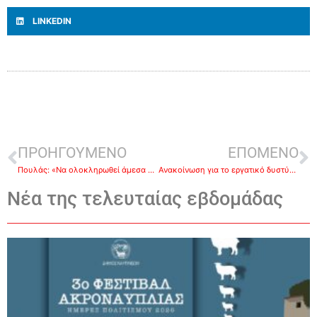
LINKEDIN
ΠΡΟΗΓΟΥΜΕΝΟ
ΕΠΟΜΕΝΟ
Πουλάς: «Να ολοκληρωθεί άμεσα η δημιουργία Κέντρου Πιστοποίησης Αναπηρίας (ΚΕ.Π.Α.) στην Αργολίδα»
Ανακοίνωση για το εργατικό δυστύχημα με το νεκρό οικοδόμο στη ΒΙ.ΠΕ. Τρίπολης
Νέα της τελευταίας εβδομάδας