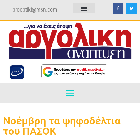
prooptiki@msn.com
ΠΟΛΙΤΙΚΗ ΑΠΟΡΡΗΤΟΥ
ΟΡΟΙ ΧΡΗΣΗΣ
Νοέμβρη τα ψηφοδέλτια
του ΠΑΣΟΚ