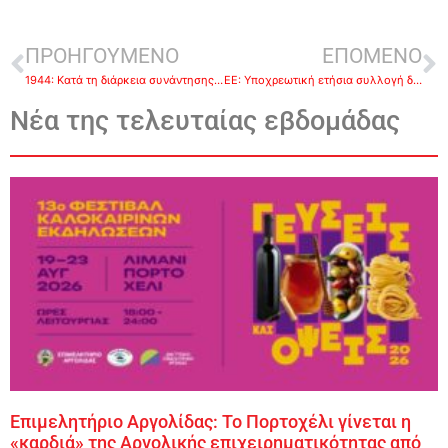
ΠΡΟΗΓΟΥΜΕΝΟ
ΕΠΟΜΕΝΟ
1944: Κατά τη διάρκεια συνάντησης των Ουίνστον Τσόρτσιλ και Ιωσήφ Στάλιν, στη Μόσχα, συμφωνείται να παραμείνει η Ελλάδα στη βρετανική σφαίρα επιρροής
ΕΕ: Υποχρεωτική ετήσια συλλογή δεδομένων για τη χρήση φυτοφαρμάκων
Νέα της τελευταίας εβδομάδας
Επιμελητήριο Αργολίδας: Το Πορτοχέλι γίνεται η
«καρδιά» της Αργολικής επιχειρηματικότητας από