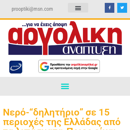
prooptiki@msn.com
ΠΟΛΙΤΙΚΗ ΑΠΟΡΡΗΤΟΥ
ΟΡΟΙ ΧΡΗΣΗΣ
Νερό-“δηλητήριο” σε 15
περιοχές της Ελλάδας από