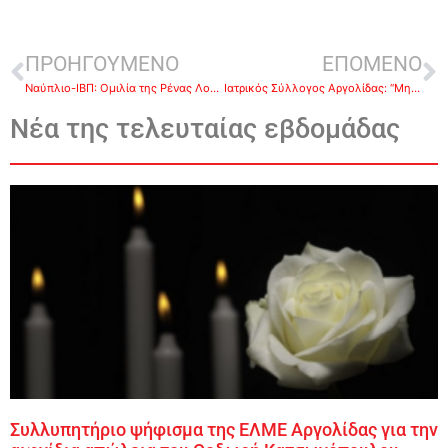
ΠΡΟΗΓΟΥΜΕΝΟ
ΕΠΟΜΕΝΟ
Ναύπλιο-ΙΒΠ: Ομιλία της Ρένας Λουτζάκη «Ζεϊμπέκικο και τσιφτετέλι ως μορφές λαϊκής έκφρασης και ως επιτέλεση»
Iατρικός Σύλλογος Αργολίδας: “Μην κάνετε το αντιγριπικό εμβόλιο χωρίς συνταγή γιατρού”
Νέα της τελευταίας εβδομάδας
Συλλυπητήριο ψήφισμα της ΕΛΜΕ Αργολίδας για την