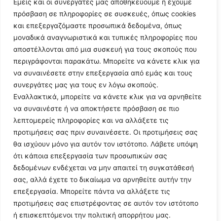
Εμείς και οι συνεργάτες μας αποθηκεύουμε ή έχουμε
πρόσβαση σε πληροφορίες σε συσκευές, όπως cookies
και επεξεργαζόμαστε προσωπικά δεδομένα, όπως
μοναδικά αναγνωριστικά και τυπικές πληροφορίες που
αποστέλλονται από μια συσκευή για τους σκοπούς που
περιγράφονται παρακάτω. Μπορείτε να κάνετε κλικ για
να συναινέσετε στην επεξεργασία από εμάς και τους
συνεργάτες μας για τους εν λόγω σκοπούς.
Εναλλακτικά, μπορείτε να κάνετε κλικ για να αρνηθείτε
Follow Us
να συναινέστε ή να αποκτήσετε πρόσβαση σε πιο
λεπτομερείς πληροφορίες και να αλλάξετε τις
προτιμήσεις σας πριν συναινέσετε. Οι προτιμήσεις σας
© 2024 All Rights Reserved
θα ισχύουν μόνο για αυτόν τον ιστότοπο. Λάβετε υπόψη
ότι κάποια επεξεργασία των προσωπικών σας
δεδομένων ενδέχεται να μην απαιτεί τη συγκατάθεσή
σας, αλλά έχετε το δικαίωμα να αρνηθείτε αυτήν την
επεξεργασία. Μπορείτε πάντα να αλλάξετε τις
Η ιστοσελίδα
argolikianaptiksi.gr
είναι πιστοποιημένη στο
προτιμήσεις σας επιστρέφοντας σε αυτόν τον ιστότοπο
ηλεκτρονικό Μητρώο Ηλεκτρονικού Τύπου της ΓΓ Επικοινωνίας
ή επισκεπτόμενοι την πολιτική απορρήτου μας.
και Ενημέρωσης (Αριθμός ΜΗΤ
242062
)