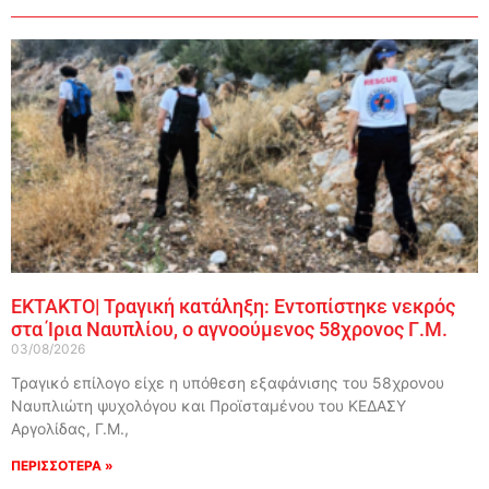
ΕΚΤΑΚΤΟ| Τραγική κατάληξη: Εντοπίστηκε νεκρός
στα Ίρια Ναυπλίου, ο αγνοούμενος 58χρονος Γ.Μ.
03/08/2026
Τραγικό επίλογο είχε η υπόθεση εξαφάνισης του 58χρονου
Ναυπλιώτη ψυχολόγου και Προϊσταμένου του ΚΕΔΑΣΥ
Αργολίδας, Γ.Μ.,
ΠΕΡΙΣΣΟΤΕΡΑ »