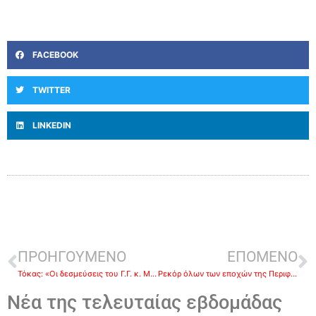
FACEBOOK
TWITTER
LINKEDIN
ΠΡΟΗΓΟΥΜΕΝΟ
ΕΠΟΜΕΝΟ
Τόκας: «Οι δεσμεύσεις του Γ.Γ. κ. Μπακογιάννη για το Ειδικό Πολεοδομικό Σχέδιο Ερμιονίδας»
Ρεκόρ όλων των εποχών της Περιφέρειας Πελοποννήσου στα ταξιδιωτικά έσοδα το α΄ εξάμηνο του 2022
Νέα της τελευταίας εβδομάδας