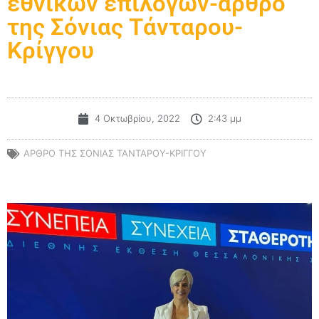
εθνικών επιλογών-άρθρο
της Σόνιας Τάνταρου-
Κρίγγου
4 Οκτωβρίου, 2022
2:43 μμ
ΆΡΘΡΟ ΤΗΣ ΣΌΝΙΑΣ ΤΆΝΤΑΡΟΥ-ΚΡΊΓΓΟΥ