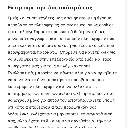
Load More
Εκτιμούμε την ιδιωτικότητά σας
Εμείς και οι συνεργάτες μας αποθηκεύουμε ή έχουμε
πρόσβαση σε πληροφορίες σε συσκευές, όπως cookies
και επεξεργαζόμαστε προσωπικά δεδομένα, όπως
μοναδικά αναγνωριστικά και τυπικές πληροφορίες που
αποστέλλονται από μια συσκευή για τους σκοπούς που
περιγράφονται παρακάτω. Μπορείτε να κάνετε κλικ για
να συναινέσετε στην επεξεργασία από εμάς και τους
συνεργάτες μας για τους εν λόγω σκοπούς.
Εναλλακτικά, μπορείτε να κάνετε κλικ για να αρνηθείτε
Follow Us
να συναινέστε ή να αποκτήσετε πρόσβαση σε πιο
λεπτομερείς πληροφορίες και να αλλάξετε τις
προτιμήσεις σας πριν συναινέσετε. Οι προτιμήσεις σας
© 2024 All Rights Reserved
θα ισχύουν μόνο για αυτόν τον ιστότοπο. Λάβετε υπόψη
ότι κάποια επεξεργασία των προσωπικών σας
δεδομένων ενδέχεται να μην απαιτεί τη συγκατάθεσή
σας, αλλά έχετε το δικαίωμα να αρνηθείτε αυτήν την
επεξεργασία. Μπορείτε πάντα να αλλάξετε τις