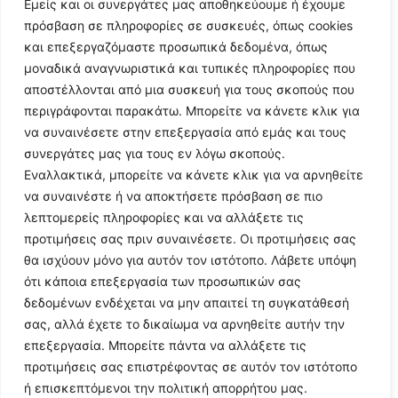
Εμείς και οι συνεργάτες μας αποθηκεύουμε ή έχουμε
πρόσβαση σε πληροφορίες σε συσκευές, όπως cookies
και επεξεργαζόμαστε προσωπικά δεδομένα, όπως
μοναδικά αναγνωριστικά και τυπικές πληροφορίες που
αποστέλλονται από μια συσκευή για τους σκοπούς που
Follow Us
περιγράφονται παρακάτω. Μπορείτε να κάνετε κλικ για
να συναινέσετε στην επεξεργασία από εμάς και τους
συνεργάτες μας για τους εν λόγω σκοπούς.
© 2024 All Rights Reserved
Εναλλακτικά, μπορείτε να κάνετε κλικ για να αρνηθείτε
να συναινέστε ή να αποκτήσετε πρόσβαση σε πιο
λεπτομερείς πληροφορίες και να αλλάξετε τις
προτιμήσεις σας πριν συναινέσετε. Οι προτιμήσεις σας
θα ισχύουν μόνο για αυτόν τον ιστότοπο. Λάβετε υπόψη
Η ιστοσελίδα
argolikianaptiksi.gr
είναι πιστοποιημένη στο
ότι κάποια επεξεργασία των προσωπικών σας
ηλεκτρονικό Μητρώο Ηλεκτρονικού Τύπου της ΓΓ Επικοινωνίας
δεδομένων ενδέχεται να μην απαιτεί τη συγκατάθεσή
και Ενημέρωσης (Αριθμός ΜΗΤ
242062
)
σας, αλλά έχετε το δικαίωμα να αρνηθείτε αυτήν την
επεξεργασία. Μπορείτε πάντα να αλλάξετε τις
προτιμήσεις σας επιστρέφοντας σε αυτόν τον ιστότοπο
ή επισκεπτόμενοι την πολιτική απορρήτου μας.