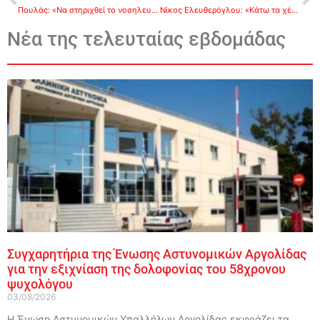
Πουλάς: «Να στηριχθεί το νοσηλευτικό επάγγελμα από την Πολιτεία και να δημιουργηθεί Ενιαίος Κλάδος Νοσηλευτικού Προσωπικού»
Νίκος Ελευθερόγλου: «Κάτω τα χέρια από τους νέους»
Νέα της τελευταίας εβδομάδας
Συγχαρητήρια της Ένωσης Αστυνομικών Αργολίδας
για την εξιχνίαση της δολοφονίας του 58χρονου
ψυχολόγου
03/08/2026
Η Ένωση Αστυνομικών Υπαλλήλων Αργολίδας εκφράζει τα