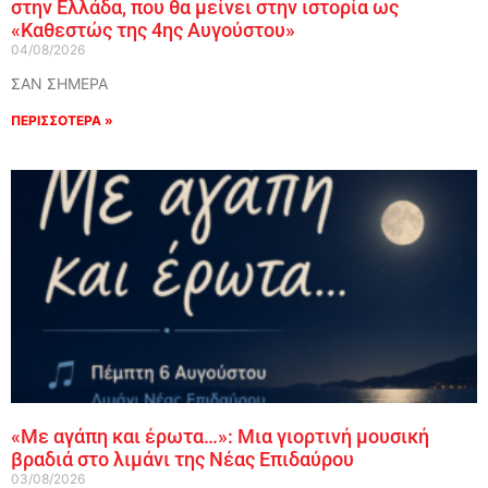
στην Ελλάδα, που θα μείνει στην ιστορία ως
«Καθεστώς της 4ης Αυγούστου»
04/08/2026
ΣΑΝ ΣΗΜΕΡΑ
ΠΕΡΙΣΣΟΤΕΡΑ »
«Με αγάπη και έρωτα…»: Μια γιορτινή μουσική
βραδιά στο λιμάνι της Νέας Επιδαύρου
03/08/2026