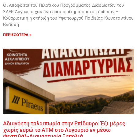
Οι Απόφοιτοι του Πιλοτικού Προγράμματος Διασωστών του
ΣΑΕΚ Άργους είχαν ένα δίκαιο αίτημα και το κέρδισαν –
Καθοριστική η στήριξη του Υφυπουργού Παιδείας Κωνσταντίνου
Βλάσση
ΠΕΡΙΣΣΟΤΕΡΑ »
Αδιανόητη ταλαιπωρία στην Επίδαυρο: Έξι μέρες
χωρίς ευρώ το ΑΤΜ στο Λυγουριό εν μέσω
Φεστιβάλ-Διαμαρτυρία Ξυπολιά