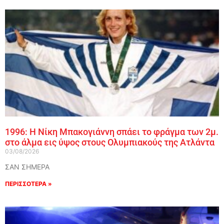
1996: Η Νίκη Μπακογιάννη σπάει το φράγμα των 2μ.
στο άλμα εις ύψος στους Ολυμπιακούς της Ατλάντα
03/08/2026
ΣΑΝ ΣΗΜΕΡΑ
ΠΕΡΙΣΣΟΤΕΡΑ »