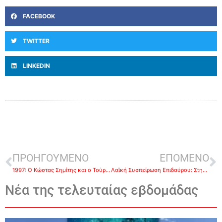
FACEBOOK
TWITTER
LINKEDIN
ΠΡΟΗΓΟΥΜΕΝΟ
ΕΠΟΜΕΝΟ
1997: Ο Κώστας Σημίτης και ο Τούρκος πρόεδρος, Σουλεϊμάν Ντεμιρέλ, υπογράφουν τη συμφωνία της Μαδρίτης
Λαϊκή Συσπείρωση Επιδαύρου: Στηρίζουμε τον αγώνα των ηθοποιών για την υπογραφή ΣΣΕ (βίντεο)
Νέα της τελευταίας εβδομάδας