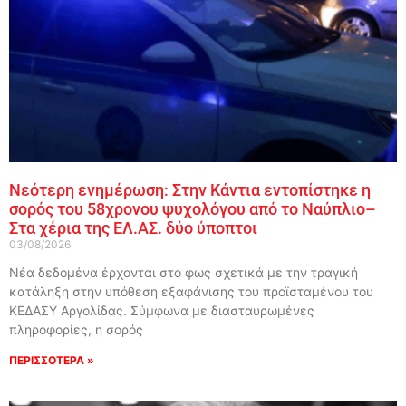
Νεότερη ενημέρωση: Στην Κάντια εντοπίστηκε η
σορός του 58χρονου ψυχολόγου από το Ναύπλιο–
Στα χέρια της ΕΛ.ΑΣ. δύο ύποπτοι
03/08/2026
Νέα δεδομένα έρχονται στο φως σχετικά με την τραγική
κατάληξη στην υπόθεση εξαφάνισης του προϊσταμένου του
ΚΕΔΑΣΥ Αργολίδας. Σύμφωνα με διασταυρωμένες
πληροφορίες, η σορός
ΠΕΡΙΣΣΟΤΕΡΑ »