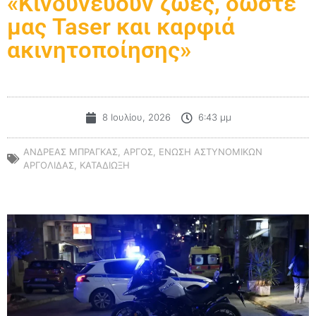
«Κινδυνεύουν ζωές, δώστε
μας Taser και καρφιά
ακινητοποίησης»
8 Ιουλίου, 2026
6:43 μμ
ΑΝΔΡΕΑΣ ΜΠΡΑΓΚΑΣ
,
ΑΡΓΟΣ
,
ΕΝΩΣΗ ΑΣΤΥΝΟΜΙΚΩΝ
ΑΡΓΟΛΙΔΑΣ
,
ΚΑΤΑΔΙΩΞΗ