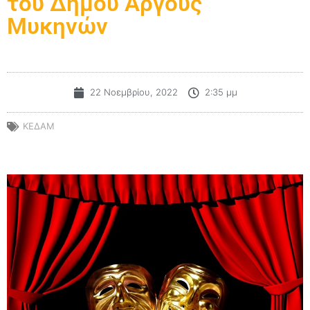
του Δήμου Άργους
Μυκηνών
22 Νοεμβρίου, 2022
2:35 μμ
ΚΕΔΑΜ