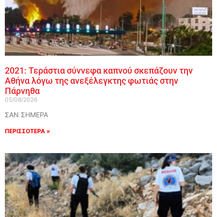
2021: Τεράστια σύννεφα καπνού σκεπάζουν την
Αθήνα λόγω της ανεξέλεγκτης φωτιάς στην
Πάρνηθα
05/08/2026
ΣΑΝ ΣΗΜΕΡΑ
ΠΕΡΙΣΣΟΤΕΡΑ »