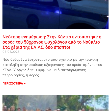
Νεότερη ενημέρωση: Στην Κάντια εντοπίστηκε η
σορός του 58χρονου ψυχολόγου από το Ναύπλιο–
Στα χέρια της ΕΛ.ΑΣ. δύο ύποπτοι
03/08/2026
Νέα δεδομένα έρχονται στο φως σχετικά με την τραγική
κατάληξη στην υπόθεση εξαφάνισης του προϊσταμένου του
ΚΕΔΑΣΥ Αργολίδας. Σύμφωνα με διασταυρωμένες
πληροφορίες, η σορός
ΠΕΡΙΣΣΟΤΕΡΑ »