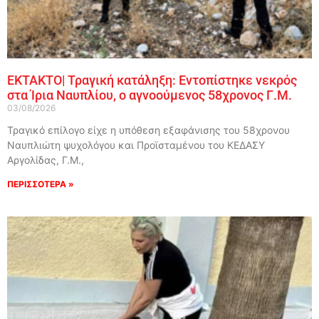
ΕΚΤΑΚΤΟ| Τραγική κατάληξη: Εντοπίστηκε νεκρός
στα Ίρια Ναυπλίου, ο αγνοούμενος 58χρονος Γ.Μ.
03/08/2026
Τραγικό επίλογο είχε η υπόθεση εξαφάνισης του 58χρονου
Ναυπλιώτη ψυχολόγου και Προϊσταμένου του ΚΕΔΑΣΥ
Αργολίδας, Γ.Μ.,
ΠΕΡΙΣΣΟΤΕΡΑ »