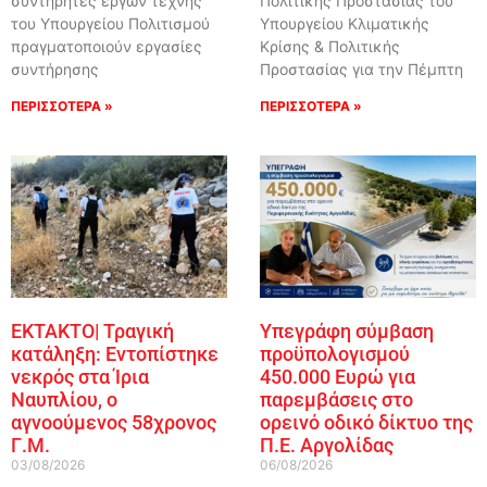
συντηρητές έργων τέχνης
Πολιτικής Προστασίας του
του Υπουργείου Πολιτισμού
Υπουργείου Κλιματικής
πραγματοποιούν εργασίες
Κρίσης & Πολιτικής
συντήρησης
Προστασίας για την Πέμπτη
ΠΕΡΙΣΣΟΤΕΡΑ »
ΠΕΡΙΣΣΟΤΕΡΑ »
ΕΚΤΑΚΤΟ| Τραγική
Υπεγράφη σύμβαση
κατάληξη: Εντοπίστηκε
προϋπολογισμού
νεκρός στα Ίρια
450.000 Ευρώ για
Ναυπλίου, ο
παρεμβάσεις στο
αγνοούμενος 58χρονος
ορεινό οδικό δίκτυο της
Γ.Μ.
Π.Ε. Αργολίδας
03/08/2026
06/08/2026