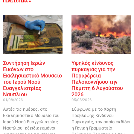
ΠΕΡΙΣΣΟΤΕΡΑ »
Συντήρηση Ιερών
Υψηλός κίνδυνος
Εικόνων στο
πυρκαγιάς για την
Εκκλησιαστικό Μουσείο
Περιφέρεια
του Ιερού Ναού
Πελοποννήσου την
Ευαγγελιστρίας
Πέμπτη 6 Αυγούστου
Ναυπλίου
2026
01/08/2026
05/08/2026
Αυτές τις ημέρες, στο
Σύμφωνα με το Χάρτη
Εκκλησιαστικό Μουσείο του
Πρόβλεψης Κινδύνου
Ιερού Ναού Ευαγγελιστρίας
Πυρκαγιάς, τον οποίο εκδίδει
Ναυπλίου, εξειδικευμένοι
η Γενική Γραμματεία