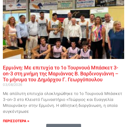
Ερμιόνη: Με επιτυχία το 1ο Τουρνουά Μπάσκετ 3-
on-3 στη μνήμη της Μαριάννας Β. Βαρδινογιάννη –
Το μήνυμα του Δημάρχου Γ. Γεωργόπουλου
03/08/2026
Με απόλυτη επιτυχία ολοκληρώθηκε το 1ο Τουρνουά Μπάσκετ
3-on-3 στο Κλειστό Γυμναστήριο «Γεώργιος και Ευαγγελία
Μπουρνάκη» στην Ερμιόνη. Η αθλητική διοργάνωση, η οποία
συγκέντρωσε
ΠΕΡΙΣΣΟΤΕΡΑ »