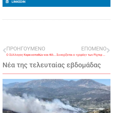
LINKEDIN
ΠΡΟΗΓΟΥΜΕΝΟ
ΕΠΟΜΕΝΟ
Ο Σύλλογος Καρκινοπαθών και Φίλων Αργολίδας συγκεντρώνει τρόφιμα, για τους ανθρώπους που παλεύουν με τη ασθένεια
Συνεχίζεται ο «χορός» των Ρίχτερ στην Εύβοια μετά τα 4,8-Λέκκας: «Δεν υπάρχει εμφανές ρήγμα στην περιοχή»
Νέα της τελευταίας εβδομάδας