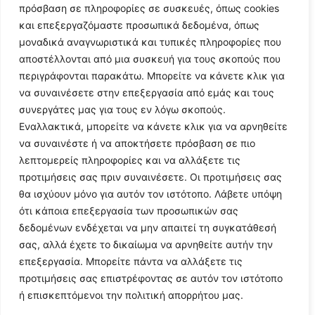
πρόσβαση σε πληροφορίες σε συσκευές, όπως cookies
και επεξεργαζόμαστε προσωπικά δεδομένα, όπως
μοναδικά αναγνωριστικά και τυπικές πληροφορίες που
αποστέλλονται από μια συσκευή για τους σκοπούς που
περιγράφονται παρακάτω. Μπορείτε να κάνετε κλικ για
να συναινέσετε στην επεξεργασία από εμάς και τους
συνεργάτες μας για τους εν λόγω σκοπούς.
Εναλλακτικά, μπορείτε να κάνετε κλικ για να αρνηθείτε
Follow Us
να συναινέστε ή να αποκτήσετε πρόσβαση σε πιο
λεπτομερείς πληροφορίες και να αλλάξετε τις
προτιμήσεις σας πριν συναινέσετε. Οι προτιμήσεις σας
© 2024 All Rights Reserved
θα ισχύουν μόνο για αυτόν τον ιστότοπο. Λάβετε υπόψη
ότι κάποια επεξεργασία των προσωπικών σας
δεδομένων ενδέχεται να μην απαιτεί τη συγκατάθεσή
σας, αλλά έχετε το δικαίωμα να αρνηθείτε αυτήν την
επεξεργασία. Μπορείτε πάντα να αλλάξετε τις
Η ιστοσελίδα
argolikianaptiksi.gr
είναι πιστοποιημένη στο
προτιμήσεις σας επιστρέφοντας σε αυτόν τον ιστότοπο
ηλεκτρονικό Μητρώο Ηλεκτρονικού Τύπου της ΓΓ Επικοινωνίας
ή επισκεπτόμενοι την πολιτική απορρήτου μας.
και Ενημέρωσης (Αριθμός ΜΗΤ
242062
)