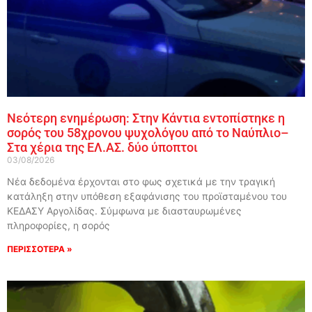
Νεότερη ενημέρωση: Στην Κάντια εντοπίστηκε η
σορός του 58χρονου ψυχολόγου από το Ναύπλιο–
Στα χέρια της ΕΛ.ΑΣ. δύο ύποπτοι
03/08/2026
Νέα δεδομένα έρχονται στο φως σχετικά με την τραγική
κατάληξη στην υπόθεση εξαφάνισης του προϊσταμένου του
ΚΕΔΑΣΥ Αργολίδας. Σύμφωνα με διασταυρωμένες
πληροφορίες, η σορός
ΠΕΡΙΣΣΟΤΕΡΑ »