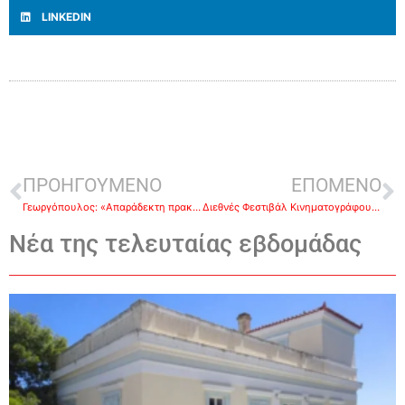
LINKEDIN
ΠΡΟΗΓΟΥΜΕΝΟ
ΕΠΟΜΕΝΟ
Γεωργόπουλος: «Απαράδεκτη πρακτική η απουσία των συμβούλων της αντιπολίτευσης στα Δημοτικά Συμβούλια»
Διεθνές Φεστιβάλ Κινηματογράφου Επιδαύρου: Η τελετή απονομής βραβείων το Σάββατο 12/11
Νέα της τελευταίας εβδομάδας