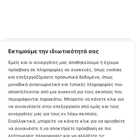
Εκτιμούμε την ιδιωτικότητά σας
Follow Us
Εμείς και οι συνεργάτες μας αποθηκεύουμε ή έχουμε
πρόσβαση σε πληροφορίες σε συσκευές, όπως cookies
© 2024 All Rights Reserved
και επεξεργαζόμαστε προσωπικά δεδομένα, όπως
μοναδικά αναγνωριστικά και τυπικές πληροφορίες που
αποστέλλονται από μια συσκευή για τους σκοπούς που
περιγράφονται παρακάτω. Μπορείτε να κάνετε κλικ για
να συναινέσετε στην επεξεργασία από εμάς και τους
Η ιστοσελίδα
argolikianaptiksi.gr
είναι πιστοποιημένη στο
συνεργάτες μας για τους εν λόγω σκοπούς.
ηλεκτρονικό Μητρώο Ηλεκτρονικού Τύπου της ΓΓ Επικοινωνίας
Εναλλακτικά, μπορείτε να κάνετε κλικ για να αρνηθείτε
και Ενημέρωσης (Αριθμός ΜΗΤ
242062
)
να συναινέστε ή να αποκτήσετε πρόσβαση σε πιο
λεπτομερείς πληροφορίες και να αλλάξετε τις