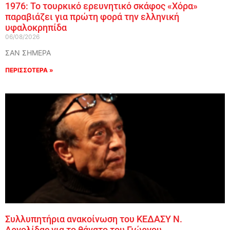
1976: Το τουρκικό ερευνητικό σκάφος «Χόρα»
παραβιάζει για πρώτη φορά την ελληνική
υφαλοκρηπίδα
06/08/2026
ΣΑΝ ΣΗΜΕΡΑ
ΠΕΡΙΣΣΟΤΕΡΑ »
Συλλυπητήρια ανακοίνωση του ΚΕΔΑΣΥ Ν.
Αργολίδας για το θάνατο του Γιώργου