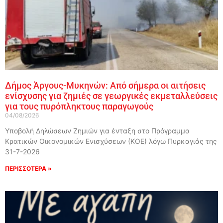
Δήμος Άργους-Μυκηνών: Από σήμερα οι αιτήσεις
ενίσχυσης για ζημιές σε γεωργικές εκμεταλλεύσεις
για τους πυρόπληκτους παραγωγούς
04/08/2026
Υποβολή Δηλώσεων Ζημιών για ένταξη στο Πρόγραμμα
Κρατικών Οικονομικών Ενισχύσεων (ΚΟΕ) λόγω Πυρκαγιάς της
31-7-2026
ΠΕΡΙΣΣΟΤΕΡΑ »