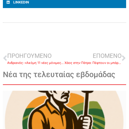
LINKEDIN
ΠΡΟΗΓΟΥΜΕΝΟ
ΕΠΟΜΕΝΟ
Ανδριανός: «Ακόμη 11 νέες μόνιμες θέσεις γιατρών για τις Νοσηλευτικές Μονάδες Ναυπλίου και Άργους»
Χάος στην Πάτρα: Πέφτουν οι μπάρες στις διαβάσεις ενώ τα τρένα απεργούν-Τεράστιες ουρές αυτοκινήτων
Νέα της τελευταίας εβδομάδας