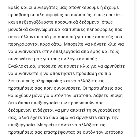
Εμείς και οι συνεργάτες μας αποθηκεύουμε ή έχουμε
πρόσβαση σε πληροφορίες σε συσκευές, όπως cookies
και επεξεργαζόμαστε προσωπικά δεδομένα, όπως
μοναδικά αναγνωριστικά και τυπικές πληροφορίες που
αποστέλλονται από μια συσκευή για τους σκοπούς που
περιγράφονται παρακάτω. Μπορείτε να κάνετε κλικ για
Follow Us
να συναινέσετε στην επεξεργασία από εμάς και τους
συνεργάτες μας για τους εν λόγω σκοπούς.
Εναλλακτικά, μπορείτε να κάνετε κλικ για να αρνηθείτε
© 2024 All Rights Reserved
να συναινέστε ή να αποκτήσετε πρόσβαση σε πιο
λεπτομερείς πληροφορίες και να αλλάξετε τις
προτιμήσεις σας πριν συναινέσετε. Οι προτιμήσεις σας
θα ισχύουν μόνο για αυτόν τον ιστότοπο. Λάβετε υπόψη
ότι κάποια επεξεργασία των προσωπικών σας
Η ιστοσελίδα
argolikianaptiksi.gr
είναι πιστοποιημένη στο
δεδομένων ενδέχεται να μην απαιτεί τη συγκατάθεσή
ηλεκτρονικό Μητρώο Ηλεκτρονικού Τύπου της ΓΓ Επικοινωνίας
σας, αλλά έχετε το δικαίωμα να αρνηθείτε αυτήν την
και Ενημέρωσης (Αριθμός ΜΗΤ
242062
)
επεξεργασία. Μπορείτε πάντα να αλλάξετε τις
προτιμήσεις σας επιστρέφοντας σε αυτόν τον ιστότοπο