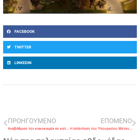
FACEBOOK
TWITTER
LINKEDIN
ΠΡΟΗΓΟΥΜΕΝΟ
ΕΠΟΜΕΝΟ
Αναβάθμισε την κακοκαιρία σε κατηγορία 4 το meteo-Στο επίκεντρο η Πελοπόννησος-Ο χάρτης με τις περιοχές που χτυπά
Η απάντηση του Υπουργείου Μετανάστευσης στον Ανδρέα Πουλά για την έλλειψη εργατών γης