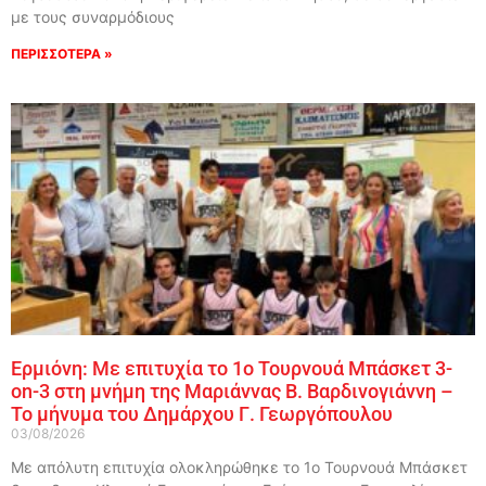
με τους συναρμόδιους
ΠΕΡΙΣΣΟΤΕΡΑ »
Ερμιόνη: Με επιτυχία το 1ο Τουρνουά Μπάσκετ 3-
on-3 στη μνήμη της Μαριάννας Β. Βαρδινογιάννη –
Το μήνυμα του Δημάρχου Γ. Γεωργόπουλου
03/08/2026
Με απόλυτη επιτυχία ολοκληρώθηκε το 1ο Τουρνουά Μπάσκετ