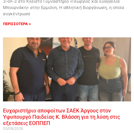
3-on-3 στο Κλειστό Γυμναστήριο «Γεώργιος και Ευαγγελία
Μπουρνάκη» στην Ερμιόνη. Η αθλητική διοργάνωση, η οποία
συγκέντρωσε
ΠΕΡΙΣΣΟΤΕΡΑ »
Ευχαριστήριο αποφοίτων ΣΑΕΚ Άργους στον
Υφυπουργό Παιδείας Κ. Βλάσση για τη λύση στις
εξετάσεις ΕΟΠΠΕΠ
05/08/2026