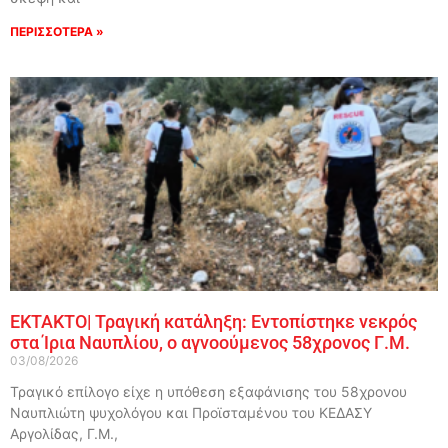
ΠΕΡΙΣΣΟΤΕΡΑ »
ΕΚΤΑΚΤΟ| Τραγική κατάληξη: Εντοπίστηκε νεκρός
στα Ίρια Ναυπλίου, ο αγνοούμενος 58χρονος Γ.Μ.
03/08/2026
Τραγικό επίλογο είχε η υπόθεση εξαφάνισης του 58χρονου
Ναυπλιώτη ψυχολόγου και Προϊσταμένου του ΚΕΔΑΣΥ
Αργολίδας, Γ.Μ.,