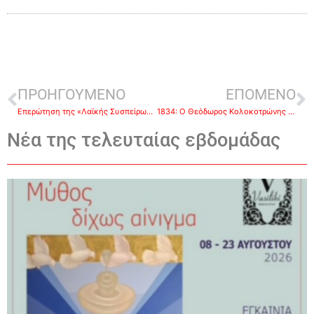
ΠΡΟΗΓΟΥΜΕΝΟ
ΕΠΟΜΕΝΟ
Επερώτηση της «Λαϊκής Συσπείρωσης Ναυπλίου» για τον προσεισμικό έλεγχο των Δημόσιων κτιρίων
1834: Ο Θεόδωρος Κολοκοτρώνης και ο Δημήτριος Πλαπούτας παραπέμπονται σε δίκη
Νέα της τελευταίας εβδομάδας