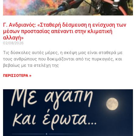
Γ. Ανδριανός: «Σταθερή δέσμευση η ενίσχυση των
μέσων προστασίας απέναντι στην κλιματική
αλλαγή»
02/08/2026
Τις δύσκολες αυτές μέρες, η σκέψη μας είναι σταθερά με
τους ανθρώπους που δοκιμάζονται από τις πυρκαγιές, και
βεβαίως με τα στελέχη της
ΠΕΡΙΣΣΟΤΕΡΑ »