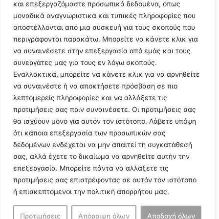
και επεξεργαζόμαστε προσωπικά δεδομένα, όπως
μοναδικά αναγνωριστικά και τυπικές πληροφορίες που
αποστέλλονται από μια συσκευή για τους σκοπούς που
περιγράφονται παρακάτω. Μπορείτε να κάνετε κλικ για
να συναινέσετε στην επεξεργασία από εμάς και τους
συνεργάτες μας για τους εν λόγω σκοπούς.
Εναλλακτικά, μπορείτε να κάνετε κλικ για να αρνηθείτε
Follow Us
να συναινέστε ή να αποκτήσετε πρόσβαση σε πιο
λεπτομερείς πληροφορίες και να αλλάξετε τις
προτιμήσεις σας πριν συναινέσετε. Οι προτιμήσεις σας
© 2024 All Rights Reserved
θα ισχύουν μόνο για αυτόν τον ιστότοπο. Λάβετε υπόψη
ότι κάποια επεξεργασία των προσωπικών σας
δεδομένων ενδέχεται να μην απαιτεί τη συγκατάθεσή
σας, αλλά έχετε το δικαίωμα να αρνηθείτε αυτήν την
επεξεργασία. Μπορείτε πάντα να αλλάξετε τις
Η ιστοσελίδα
argolikianaptiksi.gr
είναι πιστοποιημένη στο
προτιμήσεις σας επιστρέφοντας σε αυτόν τον ιστότοπο
ηλεκτρονικό Μητρώο Ηλεκτρονικού Τύπου της ΓΓ Επικοινωνίας
ή επισκεπτόμενοι την πολιτική απορρήτου μας.
και Ενημέρωσης (Αριθμός ΜΗΤ
242062
)
Προτιμήσεις
Απόρριψη όλων
Αποδοχή όλων