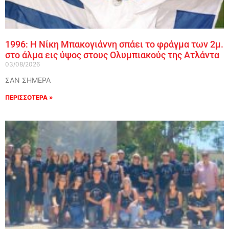
1996: Η Νίκη Μπακογιάννη σπάει το φράγμα των 2μ.
στο άλμα εις ύψος στους Ολυμπιακούς της Ατλάντα
03/08/2026
ΣΑΝ ΣΗΜΕΡΑ
ΠΕΡΙΣΣΟΤΕΡΑ »