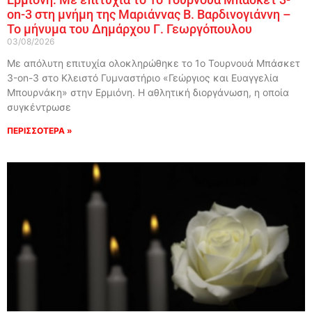
on-3 στη μνήμη της Μαριάννας Β. Βαρδινογιάννη –
Το μήνυμα του Δημάρχου Γ. Γεωργόπουλου
03/08/2026
Με απόλυτη επιτυχία ολοκληρώθηκε το 1ο Τουρνουά Μπάσκετ
3-on-3 στο Κλειστό Γυμναστήριο «Γεώργιος και Ευαγγελία
Μπουρνάκη» στην Ερμιόνη. Η αθλητική διοργάνωση, η οποία
συγκέντρωσε
ΠΕΡΙΣΣΟΤΕΡΑ »