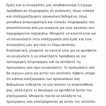
Εμείς και οι συνεργάτες μας αποθηκεύουμε ή έχουμε
πρόσβαση σε πληροφορίες σε συσκευές, όπως cookies
© 2024 All Rights Reserved
και επεξεργαζόμαστε προσωπικά δεδομένα, όπως
μοναδικά αναγνωριστικά και τυπικές πληροφορίες που
αποστέλλονται από μια συσκευή για τους σκοπούς που
περιγράφονται παρακάτω. Μπορείτε να κάνετε κλικ για
να συναινέσετε στην επεξεργασία από εμάς και τους
συνεργάτες μας για τους εν λόγω σκοπούς.
Εναλλακτικά, μπορείτε να κάνετε κλικ για να αρνηθείτε
να συναινέστε ή να αποκτήσετε πρόσβαση σε πιο
λεπτομερείς πληροφορίες και να αλλάξετε τις
προτιμήσεις σας πριν συναινέσετε. Οι προτιμήσεις σας
θα ισχύουν μόνο για αυτόν τον ιστότοπο. Λάβετε υπόψη
ότι κάποια επεξεργασία των προσωπικών σας
δεδομένων ενδέχεται να μην απαιτεί τη συγκατάθεσή
σας, αλλά έχετε το δικαίωμα να αρνηθείτε αυτήν την
επεξεργασία. Μπορείτε πάντα να αλλάξετε τις
Η ιστοσελίδα
argolikianaptiksi.gr
είναι πιστοποιημένη στο
προτιμήσεις σας επιστρέφοντας σε αυτόν τον ιστότοπο
ηλεκτρονικό Μητρώο Ηλεκτρονικού Τύπου της ΓΓ Επικοινωνίας