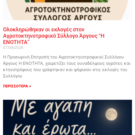
Ολοκληρώθηκαν οι εκλογές στον
Αγροτοκτηνοτροφικό Σύλλογο Άργους “Η
ΕΝΟΤΗΤΑ”
07/08/2026
Η Προσωρινή Επιτροπή του Αγροτοκτηνοτροφικού Συλλόγου
Άργους Η ΕΝΟΤΗΤΑ, χαιρετίζει τους συναδέλφους αγρότες και
κτηνοτρόφους που γράφτηκαν και ψήφισαν στις εκλογές του
Συλλόγου
ΠΕΡΙΣΣΟΤΕΡΑ »