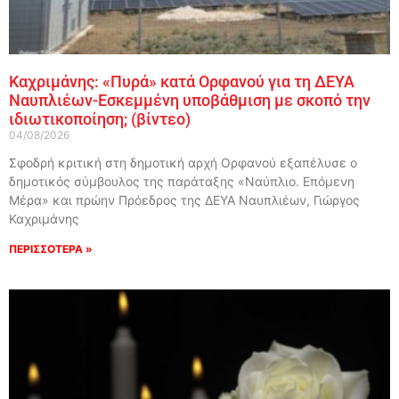
Καχριμάνης: «Πυρά» κατά Ορφανού για τη ΔΕΥΑ
Ναυπλιέων-Εσκεμμένη υποβάθμιση με σκοπό την
ιδιωτικοποίηση; (βίντεο)
04/08/2026
Σφοδρή κριτική στη δημοτική αρχή Ορφανού εξαπέλυσε ο
δημοτικός σύμβουλος της παράταξης «Ναύπλιο. Επόμενη
Μέρα» και πρώην Πρόεδρος της ΔΕΥΑ Ναυπλιέων, Γιώργος
Καχριμάνης
ΠΕΡΙΣΣΟΤΕΡΑ »