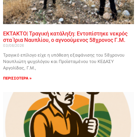
ΕΚΤΑΚΤΟ| Τραγική κατάληξη: Εντοπίστηκε νεκρός
στα Ίρια Ναυπλίου, ο αγνοούμενος 58χρονος Γ.Μ.
03/08/2026
Τραγικό επίλογο είχε η υπόθεση εξαφάνισης του 58χρονου
Ναυπλιώτη ψυχολόγου και Προϊσταμένου του ΚΕΔΑΣΥ
Αργολίδας, Γ.Μ.,
ΠΕΡΙΣΣΟΤΕΡΑ »