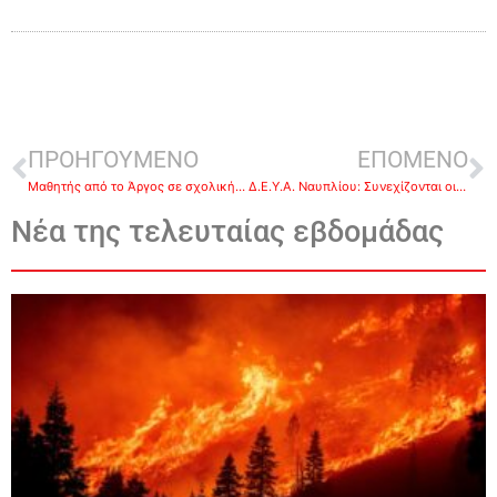
ΠΡΟΗΓΟΥΜΕΝΟ
ΕΠΟΜΕΝΟ
Μαθητής από το Άργος σε σχολική εκδρομή στα Γιάννενα πυροβόλησε με αεροβόλο αστυνομικό
Δ.Ε.Υ.Α. Ναυπλίου: Συνεχίζονται οι στάσεις εργασίας των εργαζομένων για το νομοσχέδιο της Ρ.Α.Α.Ε.Υ
Νέα της τελευταίας εβδομάδας