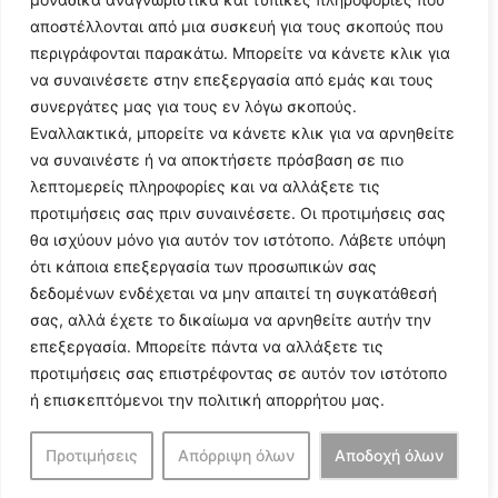
αποστέλλονται από μια συσκευή για τους σκοπούς που
περιγράφονται παρακάτω. Μπορείτε να κάνετε κλικ για
να συναινέσετε στην επεξεργασία από εμάς και τους
συνεργάτες μας για τους εν λόγω σκοπούς.
Εναλλακτικά, μπορείτε να κάνετε κλικ για να αρνηθείτε
Follow Us
να συναινέστε ή να αποκτήσετε πρόσβαση σε πιο
λεπτομερείς πληροφορίες και να αλλάξετε τις
προτιμήσεις σας πριν συναινέσετε. Οι προτιμήσεις σας
© 2024 All Rights Reserved
θα ισχύουν μόνο για αυτόν τον ιστότοπο. Λάβετε υπόψη
ότι κάποια επεξεργασία των προσωπικών σας
δεδομένων ενδέχεται να μην απαιτεί τη συγκατάθεσή
σας, αλλά έχετε το δικαίωμα να αρνηθείτε αυτήν την
επεξεργασία. Μπορείτε πάντα να αλλάξετε τις
Η ιστοσελίδα
argolikianaptiksi.gr
είναι πιστοποιημένη στο
προτιμήσεις σας επιστρέφοντας σε αυτόν τον ιστότοπο
ηλεκτρονικό Μητρώο Ηλεκτρονικού Τύπου της ΓΓ Επικοινωνίας
ή επισκεπτόμενοι την πολιτική απορρήτου μας.
και Ενημέρωσης (Αριθμός ΜΗΤ
242062
)
Προτιμήσεις
Απόρριψη όλων
Αποδοχή όλων