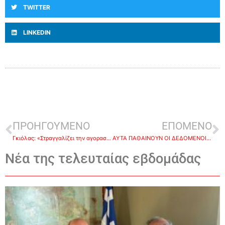
TWITTER
LINKEDIN
ΠΡΟΗΓΟΥΜΕΝΟ
ΕΠΟΜΕΝΟ
Γκιόλας: «Στραγγαλίζει την αγοραστική δύναμη των Ελλήνων η οικονομική πολιτική Μητσοτάκη με πληθωρισμό 12% και ακρίβεια στα ύψη»
ΑΥΤΑ ΠΑΘΑΙΝΟΥΝ ΟΙ ΔΕΔΟΜΕΝΟΙ-Άρθρο του Θανάση Πετράκου
Νέα της τελευταίας εβδομάδας