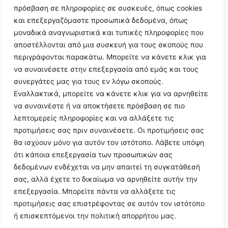
πρόσβαση σε πληροφορίες σε συσκευές, όπως cookies
και επεξεργαζόμαστε προσωπικά δεδομένα, όπως
μοναδικά αναγνωριστικά και τυπικές πληροφορίες που
αποστέλλονται από μια συσκευή για τους σκοπούς που
περιγράφονται παρακάτω. Μπορείτε να κάνετε κλικ για
να συναινέσετε στην επεξεργασία από εμάς και τους
συνεργάτες μας για τους εν λόγω σκοπούς.
Εναλλακτικά, μπορείτε να κάνετε κλικ για να αρνηθείτε
Follow Us
να συναινέστε ή να αποκτήσετε πρόσβαση σε πιο
λεπτομερείς πληροφορίες και να αλλάξετε τις
προτιμήσεις σας πριν συναινέσετε. Οι προτιμήσεις σας
© 2024 All Rights Reserved
θα ισχύουν μόνο για αυτόν τον ιστότοπο. Λάβετε υπόψη
ότι κάποια επεξεργασία των προσωπικών σας
δεδομένων ενδέχεται να μην απαιτεί τη συγκατάθεσή
σας, αλλά έχετε το δικαίωμα να αρνηθείτε αυτήν την
επεξεργασία. Μπορείτε πάντα να αλλάξετε τις
Η ιστοσελίδα
argolikianaptiksi.gr
είναι πιστοποιημένη στο
προτιμήσεις σας επιστρέφοντας σε αυτόν τον ιστότοπο
ηλεκτρονικό Μητρώο Ηλεκτρονικού Τύπου της ΓΓ Επικοινωνίας
ή επισκεπτόμενοι την πολιτική απορρήτου μας.
και Ενημέρωσης (Αριθμός ΜΗΤ
242062
)