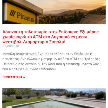
Αδιανόητη ταλαιπωρία στην Επίδαυρο: Έξι μέρες
χωρίς ευρώ το ΑΤΜ στο Λυγουριό εν μέσω
Φεστιβάλ-Διαμαρτυρία Ξυπολιά
03/08/2026
Μεγάλη αναστάτωση έχει προκαλέσει στην Επίδαυρο η
παρατεταμένη έλλειψη μετρητών από το ΑΤΜ της Τράπεζας
Πειραιώς στο Λυγουριό. Την ώρα που η επισκεψιμότητα λόγω
του Φεστιβάλ Αθηνών Επιδαύρου
ΠΕΡΙΣΣΟΤΕΡΑ »