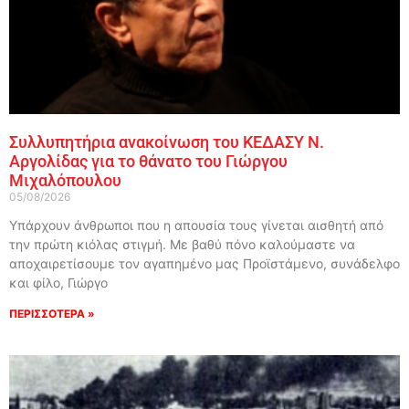
Συλλυπητήρια ανακοίνωση του ΚΕΔΑΣΥ Ν.
Αργολίδας για το θάνατο του Γιώργου
Μιχαλόπουλου
05/08/2026
Υπάρχουν άνθρωποι που η απουσία τους γίνεται αισθητή από
την πρώτη κιόλας στιγμή. Με βαθύ πόνο καλούμαστε να
αποχαιρετίσουμε τον αγαπημένο μας Προϊστάμενο, συνάδελφο
και φίλο, Γιώργο
ΠΕΡΙΣΣΟΤΕΡΑ »