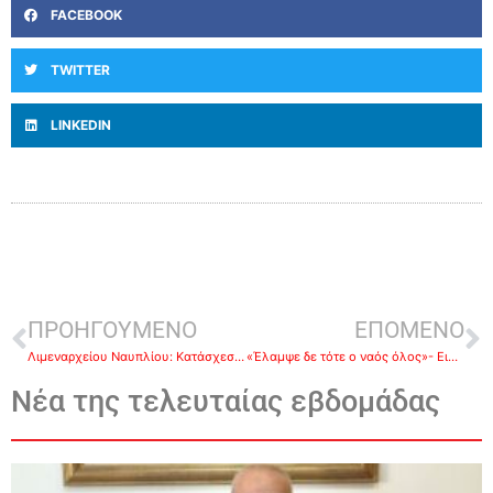
FACEBOOK
TWITTER
LINKEDIN
ΠΡΟΗΓΟΥΜΕΝΟ
ΕΠΟΜΕΝΟ
Λιμεναρχείου Ναυπλίου: Κατάσχεση εξοπλισμού και αλιευμάτων για παράνομη αλιεία
«Έλαμψε δε τότε ο ναός όλος»- Εικόνες, χρώματα και ήχοι Χριστουγέννων στην Ευαγγελίστρια Ναυπλίου
Νέα της τελευταίας εβδομάδας