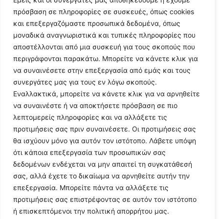
πρόσβαση σε πληροφορίες σε συσκευές, όπως cookies
και επεξεργαζόμαστε προσωπικά δεδομένα, όπως
μοναδικά αναγνωριστικά και τυπικές πληροφορίες που
αποστέλλονται από μια συσκευή για τους σκοπούς που
περιγράφονται παρακάτω. Μπορείτε να κάνετε κλικ για
να συναινέσετε στην επεξεργασία από εμάς και τους
συνεργάτες μας για τους εν λόγω σκοπούς.
Εναλλακτικά, μπορείτε να κάνετε κλικ για να αρνηθείτε
Follow Us
να συναινέστε ή να αποκτήσετε πρόσβαση σε πιο
λεπτομερείς πληροφορίες και να αλλάξετε τις
προτιμήσεις σας πριν συναινέσετε. Οι προτιμήσεις σας
© 2024 All Rights Reserved
θα ισχύουν μόνο για αυτόν τον ιστότοπο. Λάβετε υπόψη
ότι κάποια επεξεργασία των προσωπικών σας
δεδομένων ενδέχεται να μην απαιτεί τη συγκατάθεσή
σας, αλλά έχετε το δικαίωμα να αρνηθείτε αυτήν την
επεξεργασία. Μπορείτε πάντα να αλλάξετε τις
Η ιστοσελίδα
argolikianaptiksi.gr
είναι πιστοποιημένη στο
προτιμήσεις σας επιστρέφοντας σε αυτόν τον ιστότοπο
ηλεκτρονικό Μητρώο Ηλεκτρονικού Τύπου της ΓΓ Επικοινωνίας
ή επισκεπτόμενοι την πολιτική απορρήτου μας.
και Ενημέρωσης (Αριθμός ΜΗΤ
242062
)