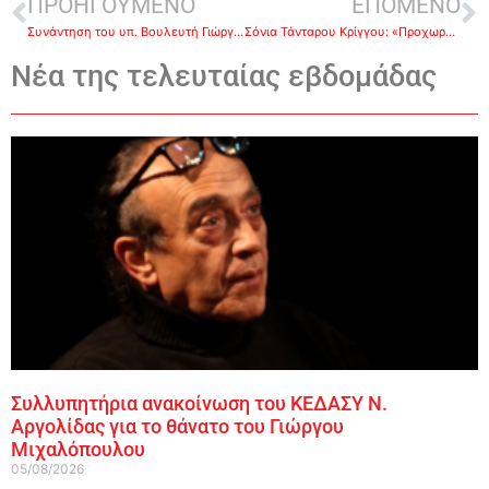
ΠΡΟΗΓΟΥΜΕΝΟ
ΕΠΟΜΕΝΟ
Συνάντηση του υπ. Βουλευτή Γιώργου Γαβρήλου με τον Τομεάρχη ΠΡΟ.ΠΟ. του ΣΥΡΙΖΑ ΠΣ, Χρ. Σπίρτζη, και το ΔΣ της Ένωσης Αστυνομικών Αργολίδας
Σόνια Τάνταρου Κρίγγου: «Προχωράμε μπροστά πιο ασυμβίβαστα και πιο τολμηρά»
Νέα της τελευταίας εβδομάδας
Συλλυπητήρια ανακοίνωση του ΚΕΔΑΣΥ Ν.
Αργολίδας για το θάνατο του Γιώργου
Μιχαλόπουλου
05/08/2026