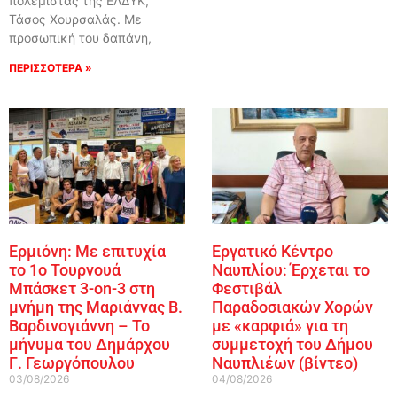
πολεμίστας της ΕΛΔΥΚ,
Τάσος Χουρσαλάς. Με
προσωπική του δαπάνη,
ΠΕΡΙΣΣΟΤΕΡΑ »
Ερμιόνη: Με επιτυχία
Εργατικό Κέντρο
το 1ο Τουρνουά
Ναυπλίου: Έρχεται το
Μπάσκετ 3-on-3 στη
Φεστιβάλ
μνήμη της Μαριάννας Β.
Παραδοσιακών Χορών
Βαρδινογιάννη – Το
με «καρφιά» για τη
μήνυμα του Δημάρχου
συμμετοχή του Δήμου
Γ. Γεωργόπουλου
Ναυπλιέων (βίντεο)
03/08/2026
04/08/2026