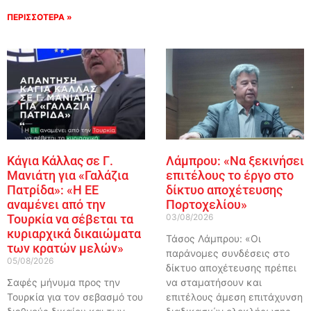
ΠΕΡΙΣΣΟΤΕΡΑ »
Κάγια Κάλλας σε Γ.
Λάμπρου: «Να ξεκινήσει
Μανιάτη για «Γαλάζια
επιτέλους το έργο στο
Πατρίδα»: «Η ΕΕ
δίκτυο αποχέτευσης
αναμένει από την
Πορτοχελίου»
Τουρκία να σέβεται τα
03/08/2026
κυριαρχικά δικαιώματα
Τάσος Λάμπρου: «Οι
των κρατών μελών»
παράνομες συνδέσεις στο
05/08/2026
δίκτυο αποχέτευσης πρέπει
Σαφές μήνυμα προς την
να σταματήσουν και
Τουρκία για τον σεβασμό του
επιτέλους άμεση επιτάχυνση