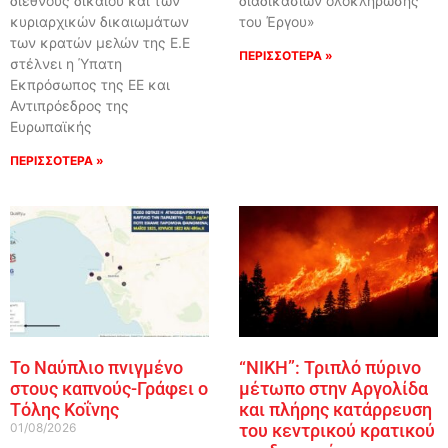
διεθνούς δικαίου και των
διαδικασιών ολοκλήρωσης
κυριαρχικών δικαιωμάτων
του Έργου»
των κρατών μελών της Ε.Ε
ΠΕΡΙΣΣΟΤΕΡΑ »
στέλνει η Ύπατη
Εκπρόσωπος της ΕΕ και
Αντιπρόεδρος της
Ευρωπαϊκής
ΠΕΡΙΣΣΟΤΕΡΑ »
Το Ναύπλιο πνιγμένο
“ΝΙΚΗ”: Τριπλό πύρινο
στους καπνούς-Γράφει ο
μέτωπο στην Αργολίδα
Τόλης Κοΐνης
και πλήρης κατάρρευση
01/08/2026
του κεντρικού κρατικού