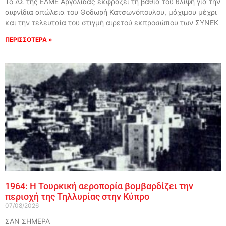
Το ΔΣ της ΕΛΜΕ Αργολίδας εκφράζει τη βαθιά του θλίψη για την
αιφνίδια απώλεια του Θοδωρή Κατσωνόπουλου, μάχιμου μέχρι
και την τελευταία του στιγμή αιρετού εκπροσώπου των ΣΥΝΕΚ
ΠΕΡΙΣΣΟΤΕΡΑ »
1964: Η Τουρκική αεροπορία βομβαρδίζει την
περιοχή της Τηλλυρίας στην Κύπρο
07/08/2026
ΣΑΝ ΣΗΜΕΡΑ