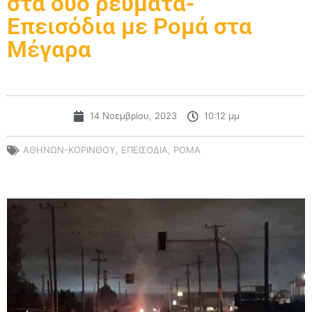
στα δύο ρεύματα-
Επεισόδια με Ρομά στα
Μέγαρα
14 Νοεμβρίου, 2023
10:12 μμ
ΑΘΗΝΩΝ-ΚΟΡΙΝΘΟΥ
,
ΕΠΕΙΣΟΔΙΑ
,
ΡΟΜΑ